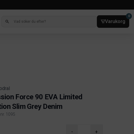
0
Varukorg
odral
sion Force 90 EVA Limited
tion Slim Grey Denim
lnr. 1095
ct information
-
+