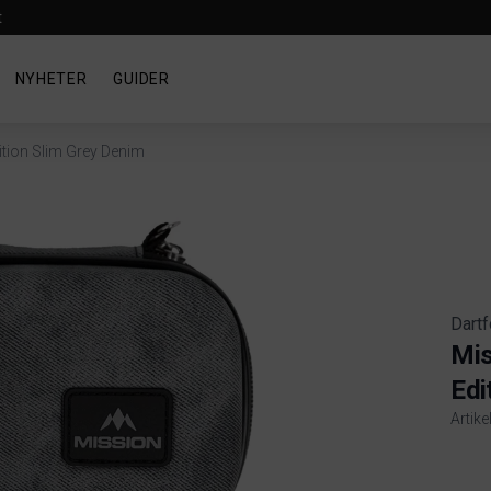
t
NYHETER
GUIDER
ition Slim Grey Denim
Dartf
Mis
Edi
Artike
Produ