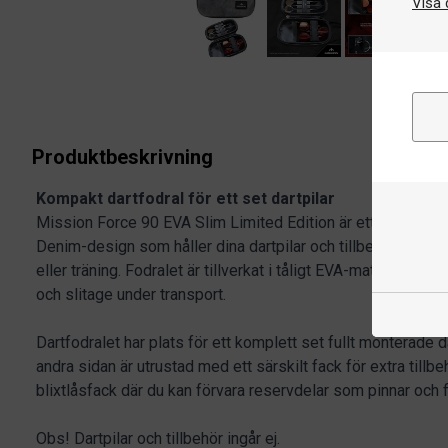
Visa 
Produktbeskrivning
Kompakt dartfodral för ett set dartpilar
Mission Force 90 EVA Slim Limited Edition är ett stilrent och
Denim-design som håller dina dartpilar och tillbehör säkra n
eller träning. Fodralet är tillverkat i tåligt EVA-material so
och slitage under transport.
Dartfodralet har plats för ett komplett set fullt monterade 
andra sidan är utrustad med ett särskilt fack för extra tillbe
blixtlåsfack där du kan förvara reservdelar som pinnar och f
Obs! Dartpilar och tillbehör ingår ej.