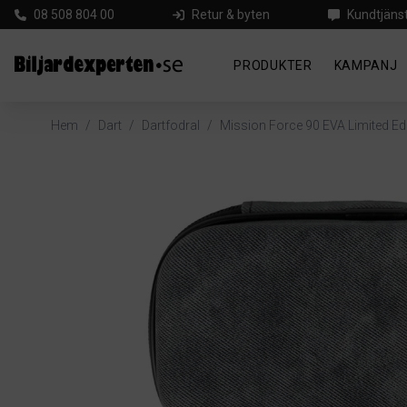
08 508 804 00
Retur & byten
Kundtjäns
PRODUKTER
KAMPANJ
Hem
/
Dart
/
Dartfodral
/
Mission Force 90 EVA Limited Ed