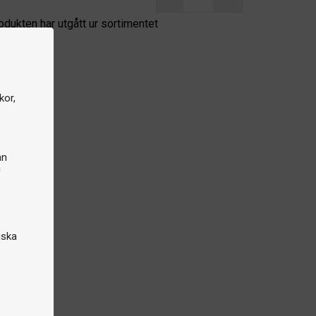
odukten har utgått ur sortimentet
kor,
an
n
iska