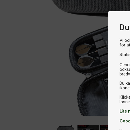
Du 
Vi oc
för a
Stati
Genom
också
bredv
Du ka
ikone
Klick
Läs 
Goog