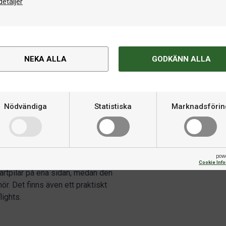
detaljer
NEKA ALLA
GODKÄNN ALLA
Om produkten
Nödvändiga
Statistiska
Marknadsförin
Varumärke
 slitstarkt dartfodral i Grey
är du är på väg till nästa match
m skyddar innehållet mot stötar
pow
Cookie Inf
dartpilar på ena sidan, medan den
hör. Det finns även ett praktiskt
lights.