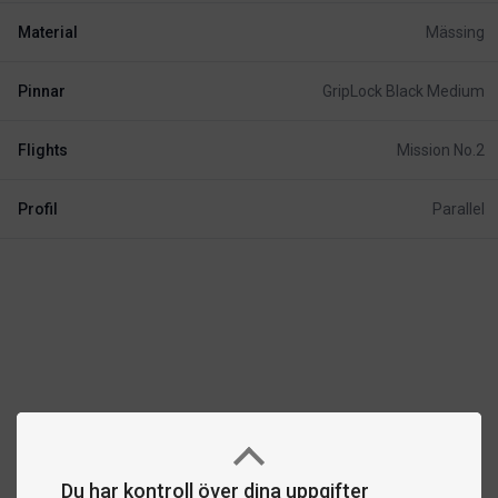
Material
Mässing
Pinnar
GripLock Black Medium
Flights
Mission No.2
Profil
Parallel
Du har kontroll över dina uppgifter