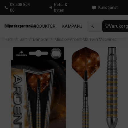
08 508 804
Retur &
Kundtjänst
00
byten
Varukor
PRODUKTER
KAMPANJ
NYHETER
GUIDE
Hem
/
Dart
/
Dartpilar
/
Mission Ardent M2 Twin Machined