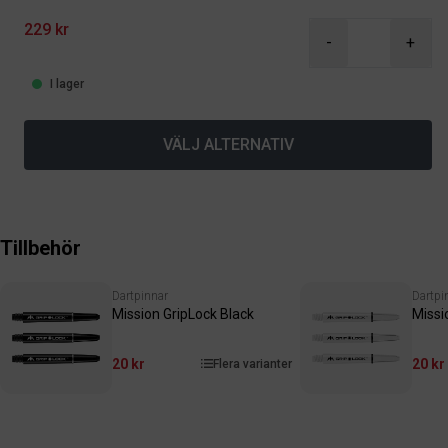
229 kr
-
+
I lager
VÄLJ ALTERNATIV
Tillbehör
Dartpinnar
Dartpi
Mission GripLock Black
Missi
20 kr
20 kr
Flera varianter