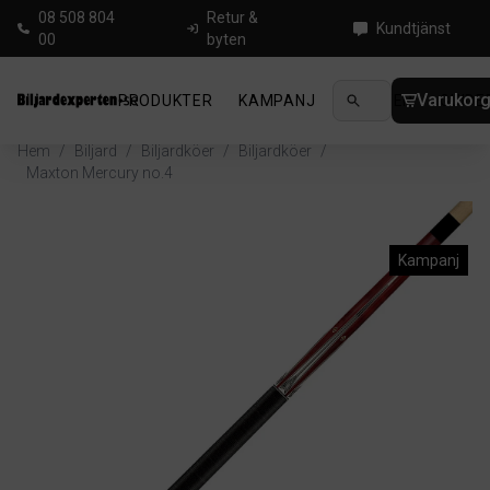
08 508 804
Retur &
Kundtjänst
00
byten
Varukor
PRODUKTER
KAMPANJ
NYHETER
GUIDE
Hem
/
Biljard
/
Biljardköer
/
Biljardköer
/
Maxton Mercury no.4
Kampanj