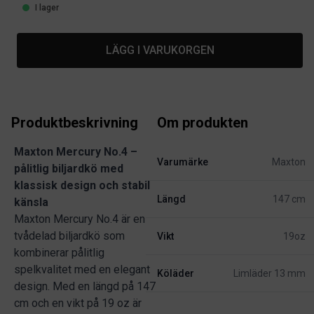
I lager
LÄGG I VARUKORGEN
Produktbeskrivning
Om produkten
Maxton Mercury No.4 –
Varumärke
Maxton
pålitlig biljardkö med
klassisk design och stabil
Längd
147 cm
känsla
Maxton Mercury No.4 är en
tvådelad biljardkö som
Vikt
19oz
kombinerar pålitlig
spelkvalitet med en elegant
Köläder
Limläder 13 mm
design. Med en längd på 147
cm och en vikt på 19 oz är