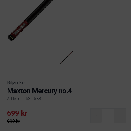
Biljardkö
Maxton Mercury no.4
Artikelnr. 5585-588
Product information
699 kr
-
+
999 kr