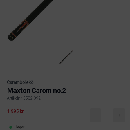
Carambolekö
Maxton Carom no.2
Artikelnr. 5582-092
Product information
1 995 kr
-
+
I lager