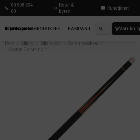
08 508 804
Retur &
Kundtjänst
00
byten
Varukor
PRODUKTER
KAMPANJ
NYHETER
GUIDE
Hem
/
Biljard
/
Biljardköer
/
Caramboleköer
/
Maxton Carom no.2