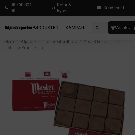
08 508 804
Retur &
Kundtjänst
00
byten
Varukor
PRODUKTER
KAMPANJ
NYHETER
GUIDE
Hem
/
Biljard
/
Tillbehör Biljardbord
/
Krita & krithållare
/
Master Brun 12-pack