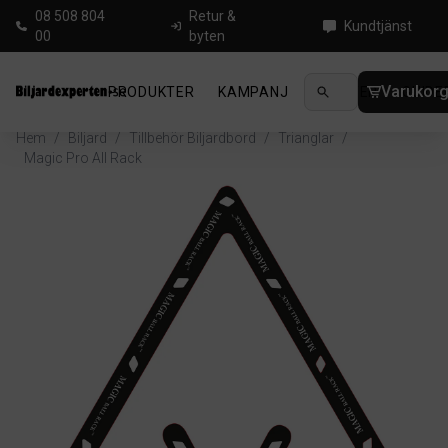
08 508 804
Retur &
Kundtjänst
00
byten
Varukor
PRODUKTER
KAMPANJ
NYHETER
GUIDE
Hem
/
Biljard
/
Tillbehör Biljardbord
/
Trianglar
/
Magic Pro All Rack