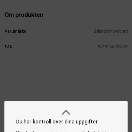
Om produkten
Varumärke
Billiard Innovations
EAN
8719956781469
Du har kontroll över dina uppgifter