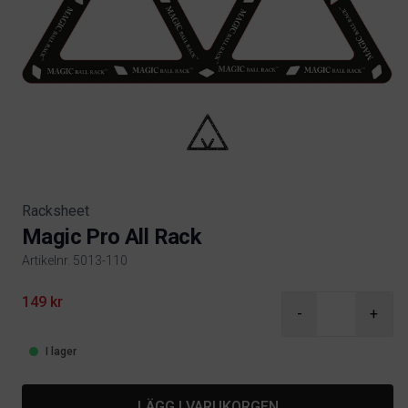
Racksheet
Magic Pro All Rack
Artikelnr. 5013-110
Product information
149 kr
-
+
I lager
LÄGG I VARUKORGEN