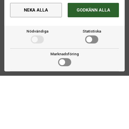
NEKA ALLA
GODKÄNN ALLA
Nödvändiga
Statistiska
Marknadsföring
Kontakta oss
Fogdevägen 2
183 64 Täby
08 508 804 00