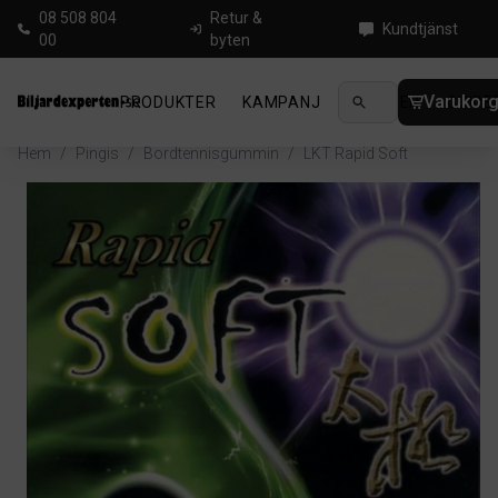
08 508 804
Retur &
Kundtjänst
00
byten
Varukor
PRODUKTER
KAMPANJ
NYHETER
GUIDE
Hem
/
Pingis
/
Bordtennisgummin
/
LKT Rapid Soft