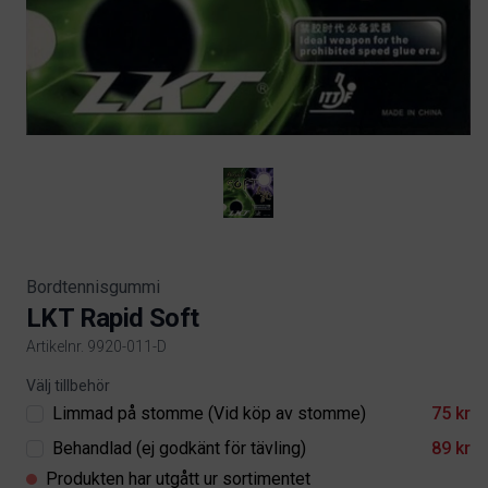
Bordtennisgummi
LKT Rapid Soft
Artikelnr. 9920-011-D
Product information
Välj tillbehör
Limmad på stomme (Vid köp av stomme)
75 kr
Behandlad (ej godkänt för tävling)
89 kr
Produkten har utgått ur sortimentet