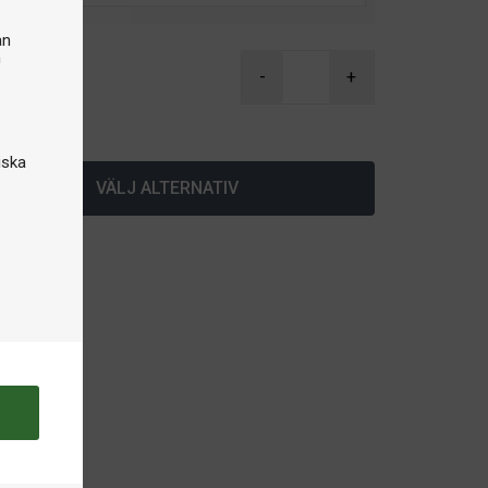
an
n
kr
-
+
lager
iska
VÄLJ ALTERNATIV