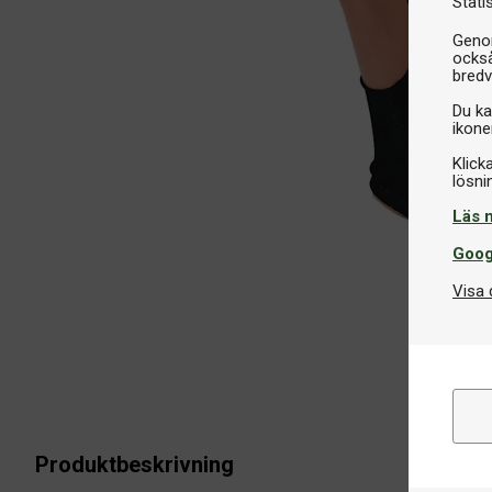
Stati
Genom
också
bredv
Du ka
ikone
Klick
Läs 
Goog
Visa 
Produktbeskrivning