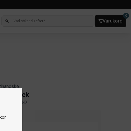
0
Varukorg
rdhandske
erti Black
elnr. 5959-108-D
ct information
lek
kor,