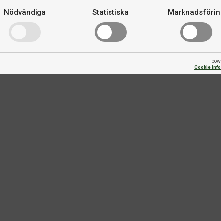
ds av både proffs och amatörer
Nödvändiga
Statistiska
Marknadsförin
Varumärke
re köföring.
pow
Cookie Inf