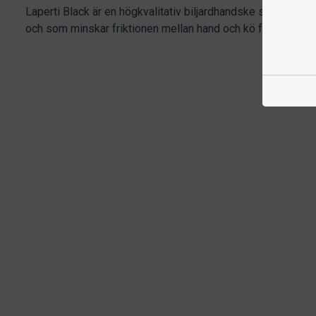
Laperti Black är en högkvalitativ biljardhandske som använ
och som minskar friktionen mellan hand och kö för en jämna