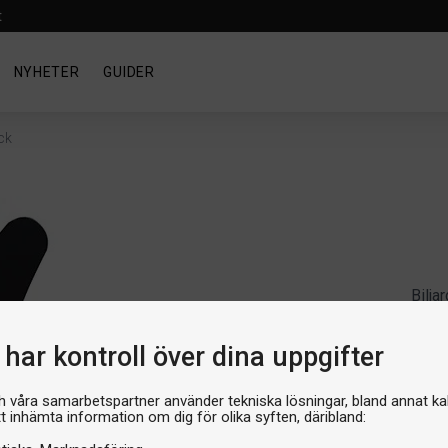
t
NYHETER
GUIDER
ck
Bilja
Lap
har kontroll över dina uppgifter
Artik
Produ
Stor
h våra samarbetspartner använder tekniska lösningar, bland annat ka
tt inhämta information om dig för olika syften, däribland: