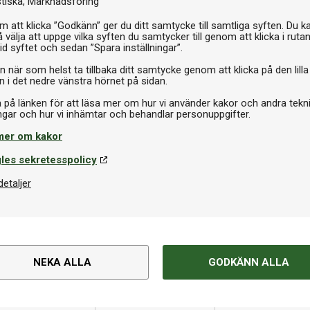
stiska
Marknadsföring
 att klicka ”Godkänn” ger du ditt samtycke till samtliga syften. Du k
 välja att uppge vilka syften du samtycker till genom att klicka i ruta
179 
id syftet och sedan ”Spara inställningar”.
n när som helst ta tillbaka ditt samtycke genom att klicka på den lilla
I 
n i det nedre vänstra hörnet på sidan.
a på länken för att läsa mer om hur vi använder kakor och andra tekn
mer om kakor
les sekretesspolicy
detaljer
NEKA ALLA
GODKÄNN ALLA
Om produkten