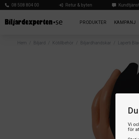
08 508 804 00
Retur & byten
Kundtjäns
PRODUKTER
KAMPANJ
Hem
/
Biljard
/
Kötillbehör
/
Biljardhandskar
/
Laperti Bla
Du 
Vi oc
för a