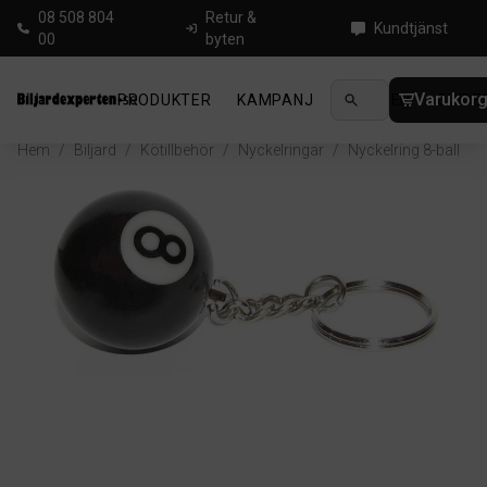
08 508 804
Retur &
Kundtjänst
00
byten
Varukor
PRODUKTER
KAMPANJ
NYHETER
GUIDE
Hem
/
Biljard
/
Kötillbehör
/
Nyckelringar
/
Nyckelring 8-ball