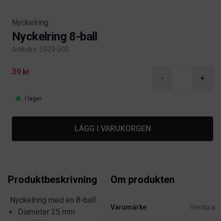
Nyckelring
Nyckelring 8-ball
Artikelnr. 5929-000
Product information
39 kr
-
+
I lager
LÄGG I VARUKORGEN
Produktbeskrivning
Om produkten
Nyckelring med en 8-ball.
Varumärke
Ventura
Diameter 25 mm