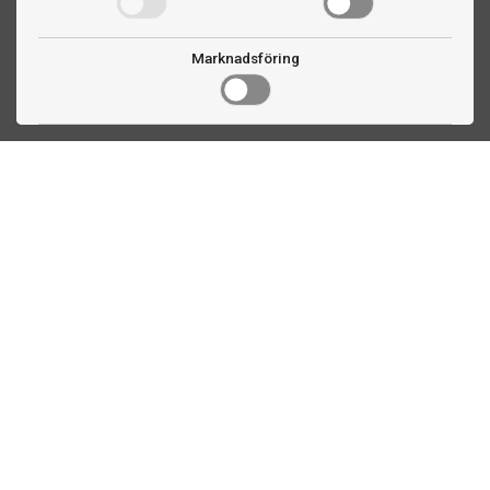
Marknadsföring
Kontakta oss
Fogdevägen 2
183 64 Täby
08 508 804 00
info@biljardexperten.se
556324-6171
Kundservice