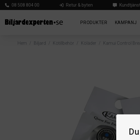
08 508 804 00
Retur & byten
Kundtjäns
PRODUKTER
KAMPANJ
Hem
/
Biljard
/
Kötillbehör
/
Köläder
/
Kamui Control Bre
Du 