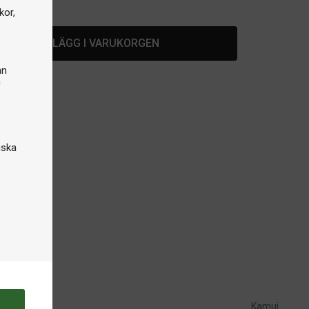
lager
kor,
LÄGG I VARUKORGEN
an
n
iska
Kamui