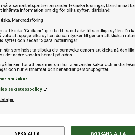
I 
h våra samarbetspartner använder tekniska lösningar, bland annat ka
tt inhämta information om dig för olika syften, däribland:
stiska
Marknadsföring
 att klicka ”Godkänn” ger du ditt samtycke till samtliga syften. Du k
 välja att uppge vilka syften du samtycker till genom att klicka i ruta
id syftet och sedan ”Spara inställningar”.
n när som helst ta tillbaka ditt samtycke genom att klicka på den lilla
n i det nedre vänstra hörnet på sidan.
a på länken för att läsa mer om hur vi använder kakor och andra tekn
mer om kakor
les sekretesspolicy
detaljer
Om produkten
er och krita och maximerar
NEKA ALLA
GODKÄNN ALLA
Varumärke