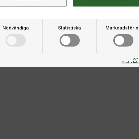
en enastående skruvkontroll, utan
 brett träffområde och hög
Nödvändiga
Statistiska
Marknadsförin
illverkningsprocess som
m utmanar den traditionella
enskaper för skruvkontroll.
pow
Cookie Inf