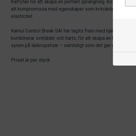
träffytan för att skapa en perfekt sprängning. Kölädret har 
att kompromissa med egenskaper som kritvänlighet, grepp,
elasticitet.
Kamui Control Break SAI har tagits fram med hjälp av en t
kombinerar svinläder och harts, för att skapa en hårdhet so
synen på läderspetsar – samtidigt som det ger utmärkta eg
Priset är per styck.