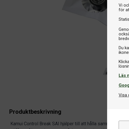
Vi oc
för a
Stati
Genom
också
bredv
Du ka
ikone
Klick
Läs 
Goog
Visa 
Produktbeskrivning
Kamui Control Break SAI hjälper till att hålla samman köläd