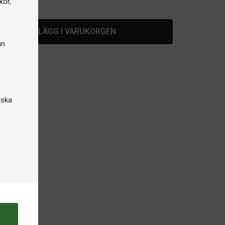
kor,
lager
LÄGG I VARUKORGEN
an
n
iska