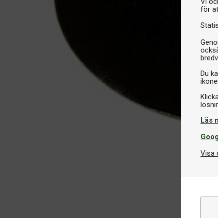
Vi oc
för a
Stati
Genom
också
bredv
Du ka
ikone
Klick
Läs 
Goog
Visa 