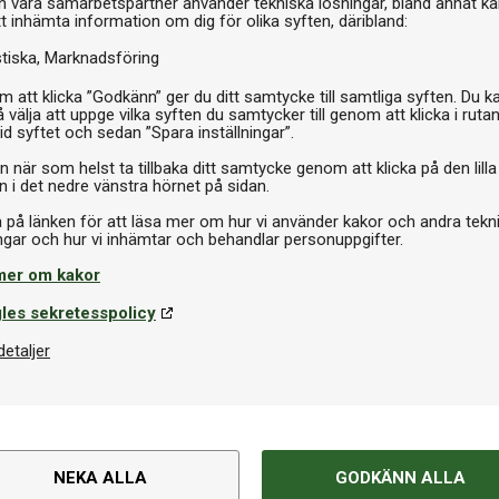
h våra samarbetspartner använder tekniska lösningar, bland annat ka
I 
tt inhämta information om dig för olika syften, däribland:
stiska
Marknadsföring
 att klicka ”Godkänn” ger du ditt samtycke till samtliga syften. Du k
 välja att uppge vilka syften du samtycker till genom att klicka i ruta
id syftet och sedan ”Spara inställningar”.
n när som helst ta tillbaka ditt samtycke genom att klicka på den lilla
n i det nedre vänstra hörnet på sidan.
a på länken för att läsa mer om hur vi använder kakor och andra tekn
mer om kakor
les sekretesspolicy
detaljer
NEKA ALLA
GODKÄNN ALLA