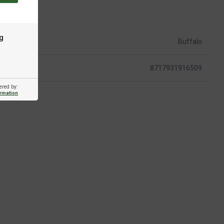
g
Buffalo
8717931916509
ered by:
ormation