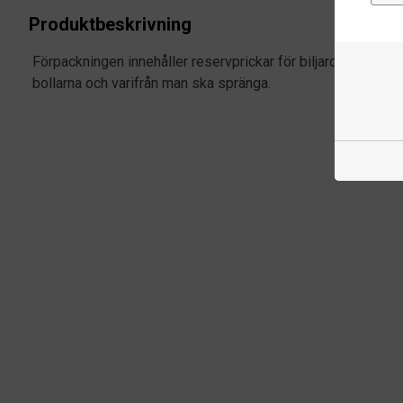
Produktbeskrivning
Förpackningen innehåller reservprickar för biljardbord. De v
bollarna och varifrån man ska spränga.