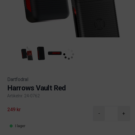
Dartfodral
Harrows Vault Red
Artikelnr. 24-0762
Product information
249 kr
-
+
I lager