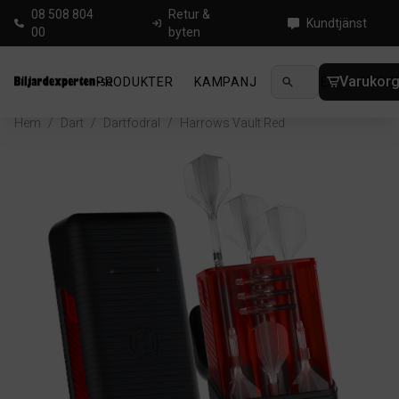
08 508 804
Retur &
Kundtjänst
00
byten
Varukor
PRODUKTER
KAMPANJ
NYHETER
GUIDE
Hem
/
Dart
/
Dartfodral
/
Harrows Vault Red