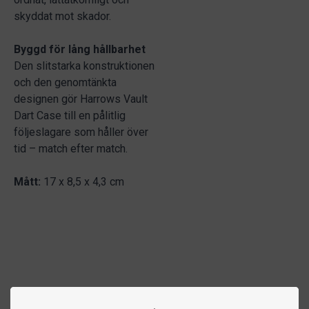
skyddat mot skador.
Byggd för lång hållbarhet
Den slitstarka konstruktionen
och den genomtänkta
designen gör Harrows Vault
Dart Case till en pålitlig
följeslagare som håller över
tid – match efter match.
Mått:
17 x 8,5 x 4,3 cm