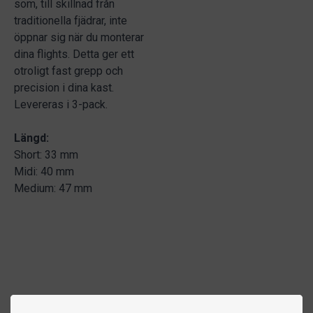
som, till skillnad från
traditionella fjädrar, inte
öppnar sig när du monterar
dina flights. Detta ger ett
otroligt fast grepp och
precision i dina kast.
Levereras i 3-pack.
Längd:
Short: 33 mm
Midi: 40 mm
Medium: 47 mm