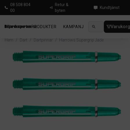
08 508 804
Retur &
Kundtjänst
00
byten
Varukor
PRODUKTER
KAMPANJ
NYHETER
GUIDE
Hem
/
Dart
/
Dartpinnar
/
Harrows Supergrip Jade