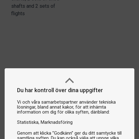
shafts and 2 sets of
flights
Du har kontroll över dina uppgifter
Vi och våra samarbetspartner använder tekniska
lösningar, bland annat kakor, för att inhämta
information om dig för olika syften, däribland:
Statistiska
Marknadsföring
Genom att klicka ”Godkänn” ger du ditt samtycke till
samtliga syften. Du kan också välja att uppge vilka