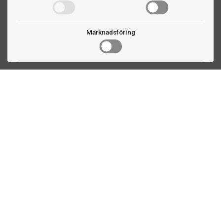
Marknadsföring
Kontakta oss
Fogdevägen 2
183 64 Täby
08 508 804 00
info@biljardexperten.se
556324-6171
Kundservice