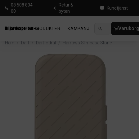
08 508 804
Retur &
Kundtjänst
00
byten
Varukor
PRODUKTER
KAMPANJ
NYHETER
GUIDE
Hem
/
Dart
/
Dartfodral
/
Harrows Slimcase Stone