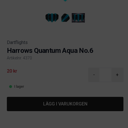
Dartflights
Harrows Quantum Aqua No.6
Artikelnr. 4370
Product information
20 kr
-
+
I lager
LÄGG I VARUKORGEN