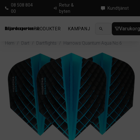
08 508 804
Retur &
Kundtjänst
00
byten
Varukor
PRODUKTER
KAMPANJ
NYHETER
GUIDE
Hem
/
Dart
/
Dartflights
/
Harrows Quantum Aqua No.6