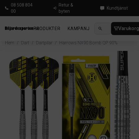
08 508 804
Retur &
Kundtjänst
00
byten
Varukor
PRODUKTER
KAMPANJ
NYHETER
GUIDE
Hem
/
Dart
/
Dartpilar
/
Harrows NX90 Bomb QP 90%