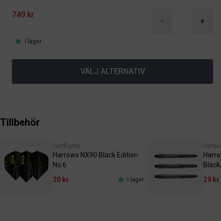
749 kr
-
+
I lager
VÄLJ ALTERNATIV
Tillbehör
Dartflights
Dartpi
Harrows NX90 Black Edition
Harro
No.6
Black
20 kr
29 kr
I lager