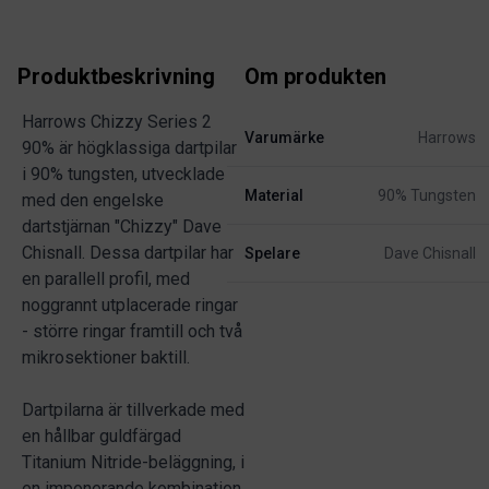
Produktbeskrivning
Om produkten
Harrows Chizzy Series 2
Varumärke
Harrows
90% är högklassiga dartpilar
i 90% tungsten, utvecklade
Material
90% Tungsten
med den engelske
dartstjärnan "Chizzy" Dave
Chisnall. Dessa dartpilar har
Spelare
Dave Chisnall
en parallell profil, med
noggrannt utplacerade ringar
- större ringar framtill och två
mikrosektioner baktill.
Dartpilarna är tillverkade med
en hållbar guldfärgad
Titanium Nitride-beläggning, i
en imponerande kombination