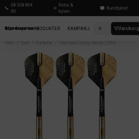
08 508 804
Retur &
Kundtjänst
00
byten
Varukor
PRODUKTER
KAMPANJ
NYHETER
GUIDE
Hem
/
Dart
/
Dartpilar
/
Harrows Chizzy Series 2 90%