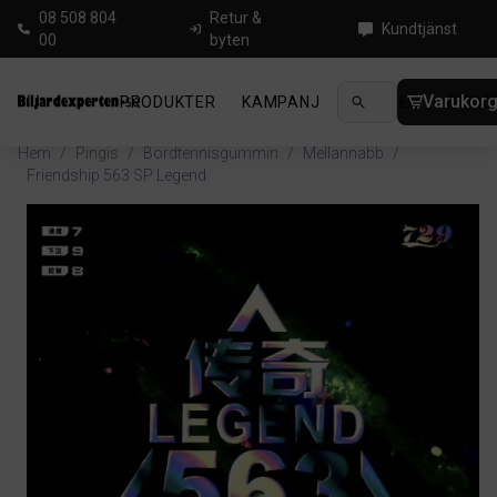
08 508 804
Retur &
Kundtjänst
00
byten
Varukor
PRODUKTER
KAMPANJ
NYHETER
GUIDE
Hem
/
Pingis
/
Bordtennisgummin
/
Mellannabb
/
Friendship 563 SP Legend