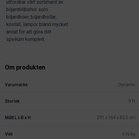
utforskar vårt sortiment av
biljardtillbehör som
biljardköer, biljardbollar,
köställ, lampor bland mycket
annat för att göra ditt
spelrum komplett.
Om produkten
Varumärke
Dynamic
Storlek
9 ft
Mått L x B x H
291 x 164 x 82,5 cm
Vikt
616 kg