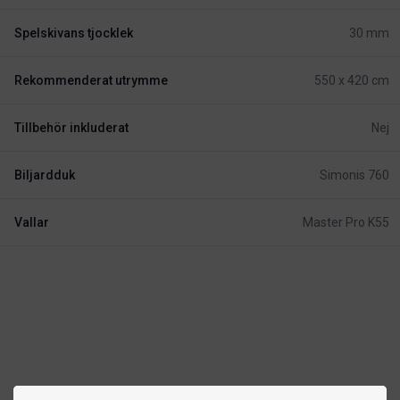
Spelskivans tjocklek
30 mm
Rekommenderat utrymme
550 x 420 cm
Tillbehör inkluderat
Nej
Biljardduk
Simonis 760
Vallar
Master Pro K55