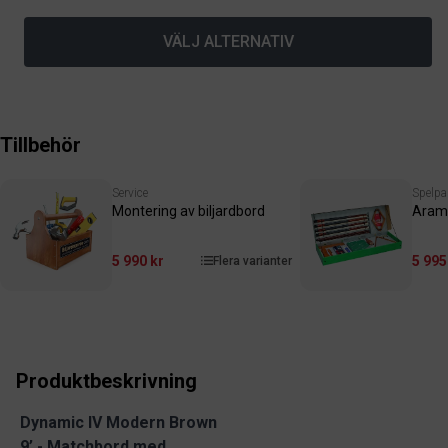
VÄLJ ALTERNATIV
Tillbehör
Service
Spelpa
Montering av biljardbord
Aram
5 990 kr
5 995
Flera varianter
Produktbeskrivning
Dynamic IV Modern Brown
9’ - Matchbord med