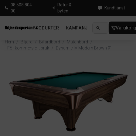
08 508 804
Retur &
Kundtjänst
00
byten
Varukor
PRODUKTER
KAMPANJ
NYHETER
GUIDE
Hem
/
Biljard
/
Biljardbord
/
Matchbord
/
För kommersiellt bruk
/
Dynamic IV Modern Brown 9’