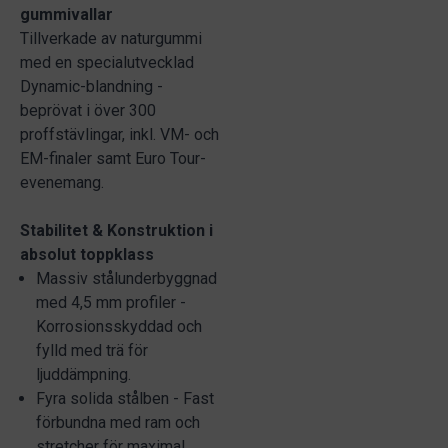
gummivallar
Tillverkade av naturgummi
med en specialutvecklad
Dynamic-blandning -
beprövat i över 300
proffstävlingar, inkl. VM- och
EM-finaler samt Euro Tour-
evenemang.
Stabilitet & Konstruktion i
absolut toppklass
Massiv stålunderbyggnad
med 4,5 mm profiler -
Korrosionsskyddad och
fylld med trä för
ljuddämpning.
Fyra solida stålben - Fast
förbundna med ram och
stretcher för maximal