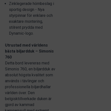
Zinklegerade hörnbeslag i
sportig design - Nya
styrpinnar för enklare och
exaktare montering,
stilrent prydda med
Dynamic-logo.
Utrustad med världens
bästa biljardduk – Simonis
760
Detta bord levereras med
Simonis 760, en biljardduk av
absolut högsta kvalitet som
används i tävlingar och
professionella biljardhallar
världen över. Den
belgisktillverkade duken är
gjord av kammad
kamgarnsull med extremt