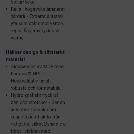
bollar/ficka.
Rails i högtryckslaminerat
hårdträ - Extremt slitstark
yta som står emot vatten,
repor, fingeravtryck och
värme.
Hållbar design & slitstarkt
material
Sidopaneler av MDF med
Formica® HPL -
Högkvalitativ finish,
robusta och formstabila.
Hydro-grafiskt tryck på
ben och stretcher - Ger en
autentisk trälook som
knappt går att skilja från
riktigt trä, vilket Dynamic är
först i världen med.