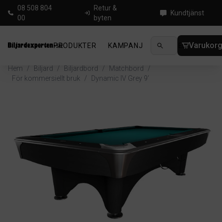
08 508 804
Retur &
Kundtjänst
00
byten
Varukor
PRODUKTER
KAMPANJ
NYHETER
GUIDE
Hem
/
Biljard
/
Biljardbord
/
Matchbord
/
För kommersiellt bruk
/
Dynamic IV Grey 9’