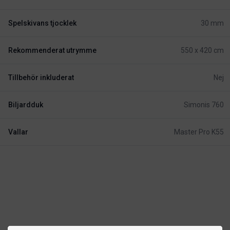
Spelskivans tjocklek
30 mm
Rekommenderat utrymme
550 x 420 cm
Tillbehör inkluderat
Nej
Biljardduk
Simonis 760
Vallar
Master Pro K55