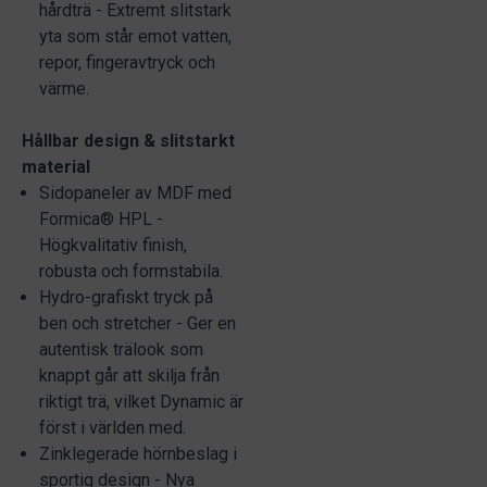
hårdträ - Extremt slitstark
yta som står emot vatten,
repor, fingeravtryck och
värme.
Hållbar design & slitstarkt
material
Sidopaneler av MDF med
Formica® HPL -
Högkvalitativ finish,
robusta och formstabila.
Hydro-grafiskt tryck på
ben och stretcher - Ger en
autentisk trälook som
knappt går att skilja från
riktigt trä, vilket Dynamic är
först i världen med.
Zinklegerade hörnbeslag i
sportig design - Nya