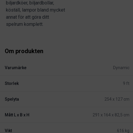
biljardköer, biljardbollar,
köställ, lampor bland mycket
annat för att göra ditt
spelrum komplett.
Om produkten
Varumärke
Dynamic
Storlek
9 ft
Spelyta
254 x 127 cm
Mått L x B x H
291 x 164 x 82,5 cm
Vikt
616 kg