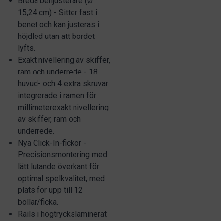
Breda benjusterare (Ø
15,24 cm) - Sitter fast i
benet och kan justeras i
höjdled utan att bordet
lyfts.
Exakt nivellering av skiffer,
ram och underrede - 18
huvud- och 4 extra skruvar
integrerade i ramen för
millimeterexakt nivellering
av skiffer, ram och
underrede.
Nya Click-In-fickor -
Precisionsmontering med
lätt lutande överkant för
optimal spelkvalitet, med
plats för upp till 12
bollar/ficka.
Rails i högtryckslaminerat