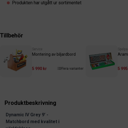
Produkten har utgått ur sortimentet
Tillbehör
Service
Spelpa
Montering av biljardbord
Aram
5 990 kr
5 995
Flera varianter
Produktbeskrivning
Dynamic IV Grey 9’ -
Matchbord med kvalitet i