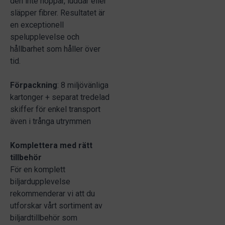
den inte noppar, luddar eller
släpper fibrer. Resultatet är
en exceptionell
spelupplevelse och
hållbarhet som håller över
tid.
Förpackning
: 8 miljövänliga
kartonger + separat tredelad
skiffer för enkel transport
även i trånga utrymmen
Komplettera med rätt
tillbehör
För en komplett
biljardupplevelse
rekommenderar vi att du
utforskar vårt sortiment av
biljardtillbehör som