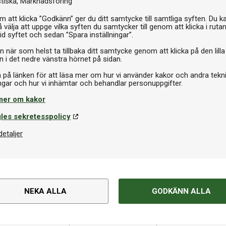
Pr
stiska
Marknadsföring
 att klicka ”Godkänn” ger du ditt samtycke till samtliga syften. Du k
 välja att uppge vilka syften du samtycker till genom att klicka i ruta
id syftet och sedan ”Spara inställningar”.
n när som helst ta tillbaka ditt samtycke genom att klicka på den lilla
n i det nedre vänstra hörnet på sidan.
a på länken för att läsa mer om hur vi använder kakor och andra tekn
mer om kakor
les sekretesspolicy
detaljer
NEKA ALLA
GODKÄNN ALLA
Om produkten