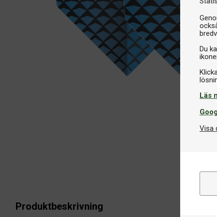
Stati
Genom
också
bredv
Du ka
ikone
Klick
Läs 
Goog
Visa 
Produktbeskrivning