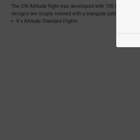
The DW Altitude flight was developed with 100 micron poly f
designs are crisply colored with a triangular pattern made fo
9 x Altitude Standard Flights