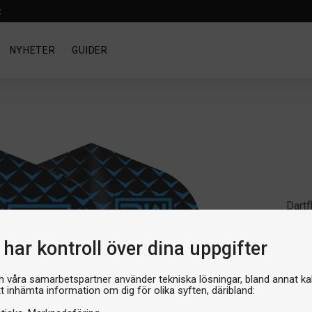
t
NYHETER
GUIDER
Dartf
DW 
har kontroll över dina uppgifter
Artike
Produ
h våra samarbetspartner använder tekniska lösningar, bland annat ka
tt inhämta information om dig för olika syften, däribland: