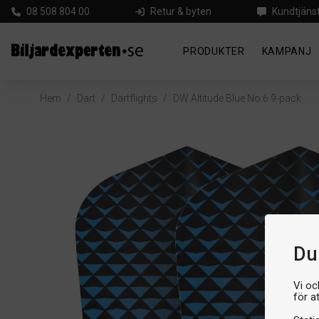
08 508 804 00
Retur & byten
Kundtjäns
PRODUKTER
KAMPANJ
Hem
/
Dart
/
Dartflights
/
DW Altitude Blue No.6 9-pack
Du 
Vi oc
för a