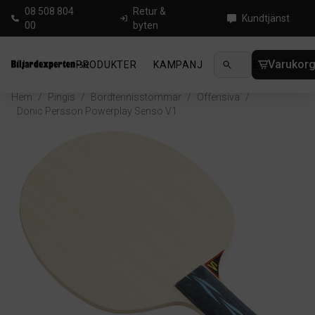
08 508 804
Retur &
Kundtjänst
00
byten
Varukor
PRODUKTER
KAMPANJ
NYHETER
GUIDE
Hem
/
Pingis
/
Bordtennisstommar
/
Offensiva
/
Donic Persson Powerplay Senso V1