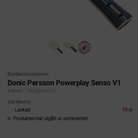
Bordtennisstomme
Donic Persson Powerplay Senso V1
Artikelnr. 7302-000-015-D
Product information
Välj tillbehör
Lackad
79 kr
Produkten har utgått ur sortimentet