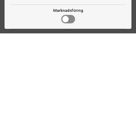
Marknadsföring
Kontakta oss
Fogdevägen 2
183 64 Täby
08 508 804 00
info@biljardexperten.se
556324-6171
Kundservice