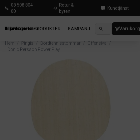
08 508 804
Retur &
Kundtjänst
00
byten
Varukor
PRODUKTER
KAMPANJ
NYHETER
GUIDE
Hem
/
Pingis
/
Bordtennisstommar
/
Offensiva
/
Donic Persson Power Play