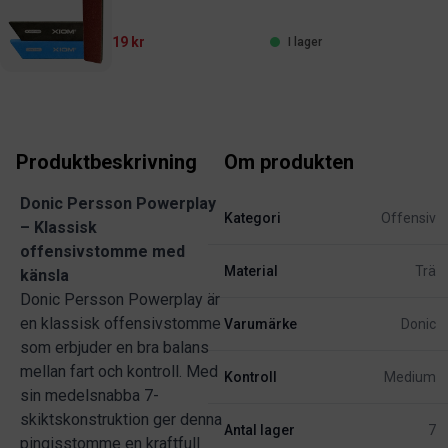
19 kr
I lager
Produktbeskrivning
Om produkten
Donic Persson Powerplay
Kategori
Offensiv
– Klassisk
offensivstomme med
Material
Trä
känsla
Donic Persson Powerplay är
en klassisk offensivstomme
Varumärke
Donic
som erbjuder en bra balans
mellan fart och kontroll. Med
Kontroll
Medium
sin medelsnabba 7-
skiktskonstruktion ger denna
Antal lager
7
pingisstomme en kraftfull