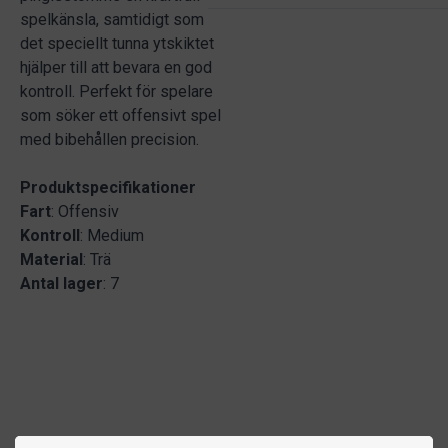
spelkänsla, samtidigt som
det speciellt tunna ytskiktet
hjälper till att bevara en god
kontroll. Perfekt för spelare
som söker ett offensivt spel
med bibehållen precision.
Produktspecifikationer
Fart
: Offensiv
Kontroll
: Medium
Material
: Trä
Antal lager
: 7