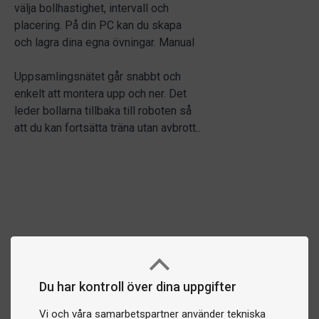
välja bollhastighet, intervall och
placering. På din PC kan du skapa
och lagra dina egna övningar. Manual
Uppsamlingsnätet går snabbt och
enkelt att montera upp och ner. Det
leder bollarna tillbaka till roboten så
att du kan fortsätta träna utan avbrott..
Du har kontroll över dina uppgifter
Vi och våra samarbetspartner använder tekniska