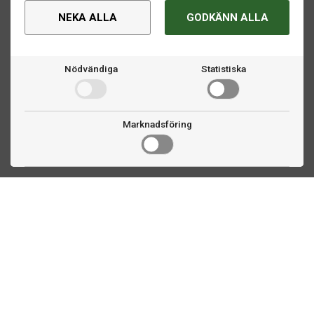
NEKA ALLA
GODKÄNN ALLA
Nödvändiga
Statistiska
Marknadsföring
Kontakta oss
Fogdevägen 2
183 64 Täby
08 508 804 00