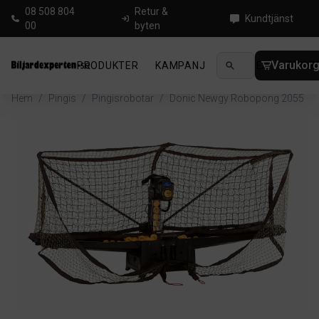
08 508 804
Retur &
Kundtjänst
00
byten
Varukor
PRODUKTER
KAMPANJ
NYHETER
GUIDE
Hem
/
Pingis
/
Pingisrobotar
/
Donic Newgy Robopong 2055