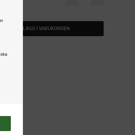
lager
an
n
LÄGG I VARUKORGEN
iska