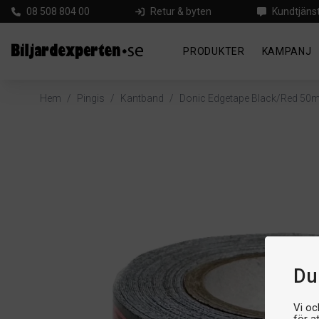
08 508 804 00
Retur & byten
Kundtjäns
PRODUKTER
KAMPANJ
Hem
/
Pingis
/
Kantband
/
Donic Edgetape Black/Red 50
Du 
Vi oc
för a