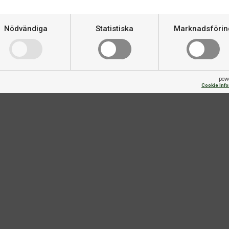
Om produkten
Nödvändiga
Statistiska
Marknadsförin
ade. Made in Germany.
Varumärke
pow
Cookie Inf