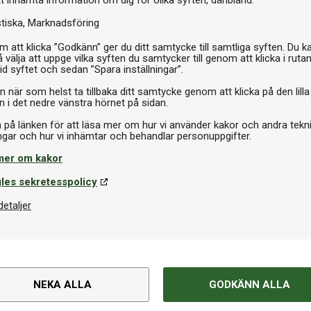
stiska
Marknadsföring
I 
 att klicka ”Godkänn” ger du ditt samtycke till samtliga syften. Du k
 välja att uppge vilka syften du samtycker till genom att klicka i ruta
id syftet och sedan ”Spara inställningar”.
n när som helst ta tillbaka ditt samtycke genom att klicka på den lilla
n i det nedre vänstra hörnet på sidan.
a på länken för att läsa mer om hur vi använder kakor och andra tekn
mer om kakor
les sekretesspolicy
detaljer
NEKA ALLA
GODKÄNN ALLA