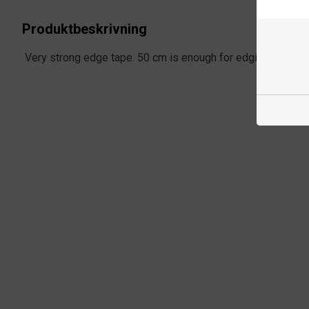
Produktbeskrivning
Very strong edge tape. 50 cm is enough for edging of 1 bl