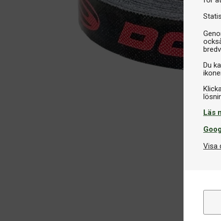
Stati
Genom
också
bredv
Du ka
ikone
Klick
Läs 
Goog
Visa 