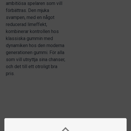
ambitiösa spelaren som vill
förbättras. Den mjuka
svampen, med en något
reducerad limeffekt,
kombinerar kontrollen hos
klassiska gummin med
dynamiken hos den moderna
generationen gummi. För alla
som vill utnyttja sina chanser,
och det till ett otroligt bra
pris.