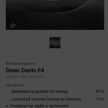
Bordtennisgummi
Donic Desto F4
Artikelnr. 7401-006-974-D
Product information
Välj tillbehör
Behandlad (ej godkänt för tävling)
89 kr
Limmad på stomme (Vid köp av stomme)
75 kr
Produkten har utgått ur sortimentet