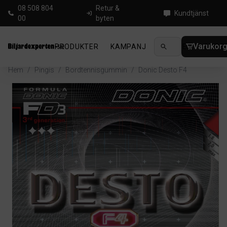
08 508 804
Retur &
Kundtjänst
00
byten
Varukor
PRODUKTER
KAMPANJ
NYHETER
GUIDE
Hem
/
Pingis
/
Bordtennisgummin
/
Donic Desto F4