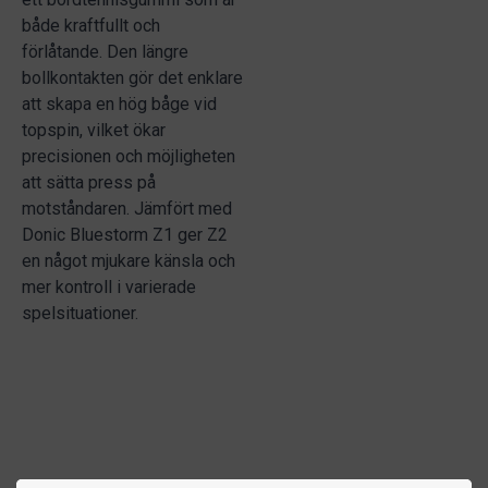
både kraftfullt och
förlåtande. Den längre
bollkontakten gör det enklare
att skapa en hög båge vid
topspin, vilket ökar
precisionen och möjligheten
att sätta press på
motståndaren. Jämfört med
Donic Bluestorm Z1 ger Z2
en något mjukare känsla och
mer kontroll i varierade
spelsituationer.