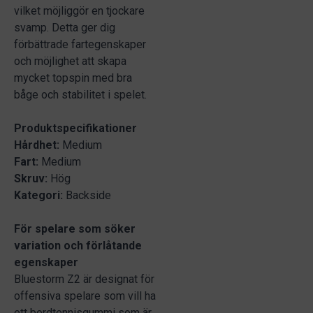
vilket möjliggör en tjockare
svamp. Detta ger dig
förbättrade fartegenskaper
och möjlighet att skapa
mycket topspin med bra
båge och stabilitet i spelet.
Produktspecifikationer
Hårdhet:
Medium
Fart:
Medium
Skruv:
Hög
Kategori:
Backside
För spelare som söker
variation och förlåtande
egenskaper
Bluestorm Z2 är designat för
offensiva spelare som vill ha
ett bordtennisgummi som är