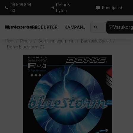
08 508 804
Retur &
Kundtjänst
00
byten
Varukor
PRODUKTER
KAMPANJ
NYHETER
GUIDE
Hem
/
Pingis
/
Bordtennisgummin
/
Backside Speed
/
Donic Bluestorm Z2