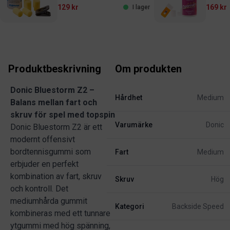
129 kr
169 kr
I lager
Produktbeskrivning
Om produkten
Donic Bluestorm Z2 –
Hårdhet
Medium
Balans mellan fart och
skruv för spel med topspin
Varumärke
Donic
Donic Bluestorm Z2 är ett
modernt offensivt
bordtennisgummi som
Fart
Medium
erbjuder en perfekt
kombination av fart, skruv
Skruv
Hög
och kontroll. Det
mediumhårda gummit
Kategori
Backside Speed
kombineras med ett tunnare
ytgummi med hög spänning,