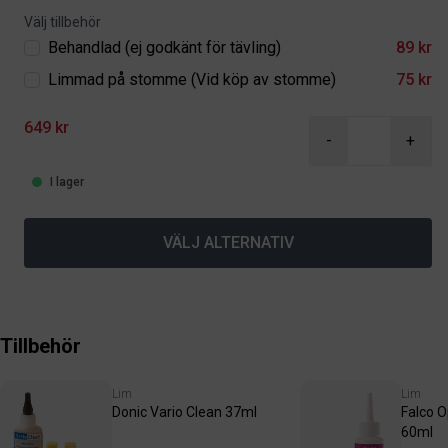
Välj tillbehör
Behandlad (ej godkänt för tävling)
89 kr
Limmad på stomme (Vid köp av stomme)
75 kr
649 kr
-
+
I lager
VÄLJ ALTERNATIV
Tillbehör
Lim
Lim
Donic Vario Clean 37ml
Falco 
60ml