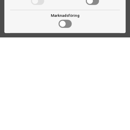
Marknadsföring
Kontakta oss
Fogdevägen 2
183 64 Täby
08 508 804 00
info@biljardexperten.se
556324-6171
Kundservice