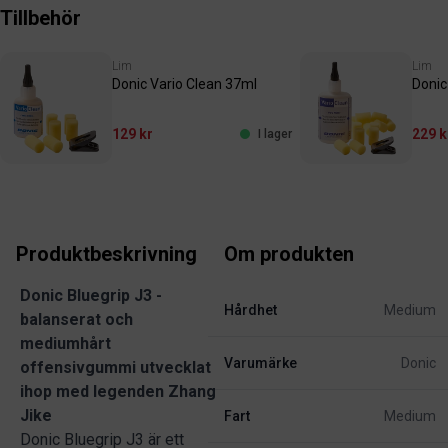
Tillbehör
Lim
Lim
Donic Vario Clean 37ml
Donic
129 kr
229 k
I lager
Produktbeskrivning
Om produkten
Donic Bluegrip J3 -
Hårdhet
Medium
balanserat och
mediumhårt
Varumärke
Donic
offensivgummi utvecklat
ihop med legenden Zhang
Jike
Fart
Medium
Donic Bluegrip J3 är ett