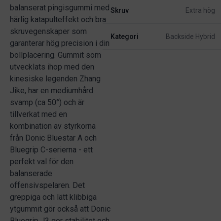
balanserat pingisgummi med
Skruv
Extra hög
härlig katapulteffekt och bra
skruvegenskaper som
Kategori
Backside Hybrid
garanterar hög precision i din
bollplacering. Gummit som
utvecklats ihop med den
kinesiske legenden Zhang
Jike, har en mediumhård
svamp (ca 50°) och är
tillverkat med en
kombination av styrkorna
från Donic Bluestar A och
Bluegrip C-serierna - ett
perfekt val för den
balanserade
offensivspelaren. Det
greppiga och lätt klibbiga
ytgummit gör också att Donic
Bluegrip J3 ger stabilitet och