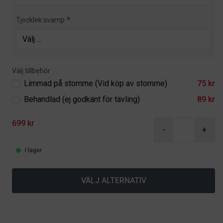
Tjocklek svamp
Välj tillbehör
Limmad på stomme (Vid köp av stomme)
75 kr
Behandlad (ej godkänt för tävling)
89 kr
699 kr
-
+
I lager
VÄLJ ALTERNATIV