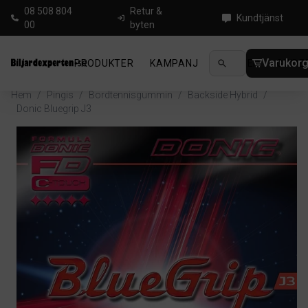
08 508 804
Retur &
Kundtjänst
00
byten
Varukor
PRODUKTER
KAMPANJ
NYHETER
GUIDE
Hem
/
Pingis
/
Bordtennisgummin
/
Backside Hybrid
/
Donic Bluegrip J3