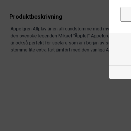
Produktbeskrivning
Appelgren Allplay är en allroundstomme med mycket bra ko
den svenske legenden Mikael ”Äpplet” Appelgren. Passar sp
är också perfekt för spelare som är i början av sin karriär.
stomme lite extra fart jämfört med den vanliga Appelgren Al