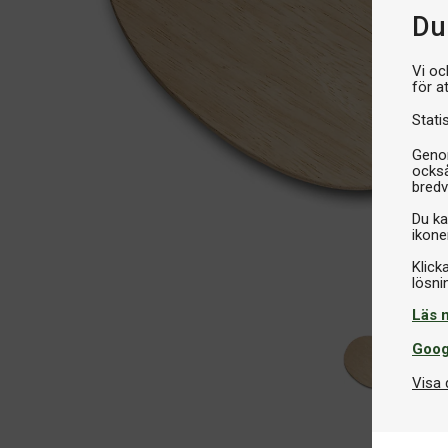
Du 
Vi oc
för a
Stati
Genom
också
bredv
Du ka
ikone
Klick
Läs 
Goog
Visa 