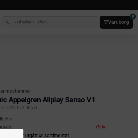
0
Varukorg
tennisstomme
ic Appelgren Allplay Senso V1
elnr. 7300-043-005-D
ct information
illbehör
ackad
79 kr
odukten har utgått ur sortimentet