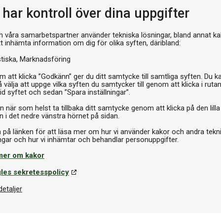
har kontroll över dina uppgifter
h våra samarbetspartner använder tekniska lösningar, bland annat ka
tt inhämta information om dig för olika syften, däribland:
stiska
Marknadsföring
 att klicka ”Godkänn” ger du ditt samtycke till samtliga syften. Du k
 välja att uppge vilka syften du samtycker till genom att klicka i ruta
id syftet och sedan ”Spara inställningar”.
n när som helst ta tillbaka ditt samtycke genom att klicka på den lilla
n i det nedre vänstra hörnet på sidan.
a på länken för att läsa mer om hur vi använder kakor och andra tekn
mer om kakor
les sekretesspolicy
detaljer