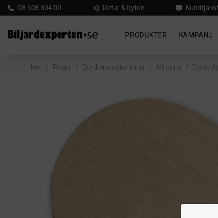
08 508 804 00
Retur & byten
Kundtjäns
PRODUKTER
KAMPANJ
Hem
/
Pingis
/
Bordtennisstommar
/
Allround
/
Donic Ap