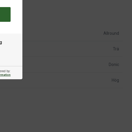
Allround
g
Trä
Donic
ered by:
ormation
Hög