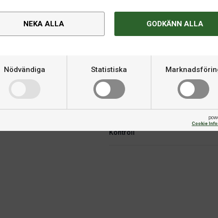
NEKA ALLA
GODKÄNN ALLA
Om produkten
ntroll som tagits fram ihop med
Kategori
elaren som gillar kontroll, men
Nödvändiga
Statistiska
Marknadsförin
 Senso-tekniken ger denna
Material
lplay.
Varumärke
pow
Cookie Inf
Kontroll