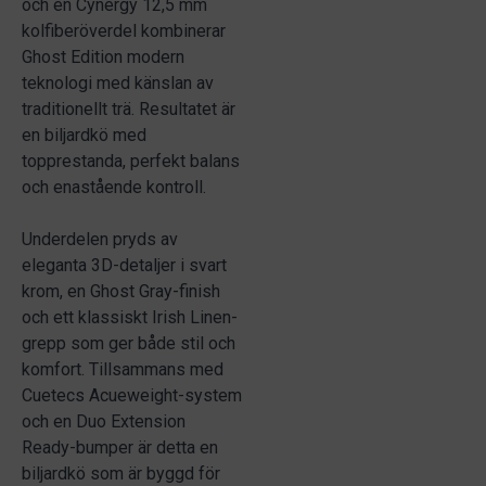
och en Cynergy 12,5 mm
kolfiberöverdel kombinerar
Ghost Edition modern
teknologi med känslan av
traditionellt trä. Resultatet är
en biljardkö med
topprestanda, perfekt balans
och enastående kontroll.
Underdelen pryds av
eleganta 3D-detaljer i svart
krom, en Ghost Gray-finish
och ett klassiskt Irish Linen-
grepp som ger både stil och
komfort. Tillsammans med
Cuetecs Acueweight-system
och en Duo Extension
Ready-bumper är detta en
biljardkö som är byggd för