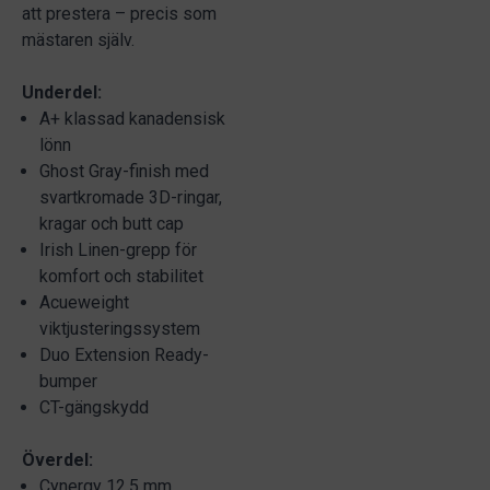
att prestera – precis som
mästaren själv.
Underdel:
A+ klassad kanadensisk
lönn
Ghost Gray-finish med
svartkromade 3D-ringar,
kragar och butt cap
Irish Linen-grepp för
komfort och stabilitet
Acueweight
viktjusteringssystem
Duo Extension Ready-
bumper
CT-gängskydd
Överdel:
Cynergy 12,5 mm