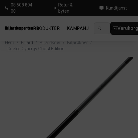
08 508 804
Retur &
Kundtjänst
00
byten
Varukor
PRODUKTER
KAMPANJ
NYHETER
GUIDE
Hem
/
Biljard
/
Biljardköer
/
Biljardköer
/
Cuetec Cynergy Ghost Edition