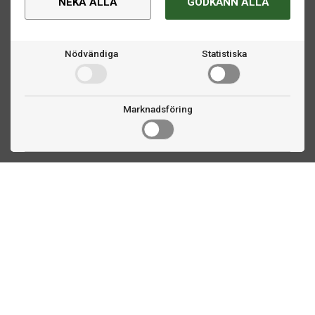
NEKA ALLA
GODKÄNN ALLA
Nödvändiga
Statistiska
Marknadsföring
Kontakta oss
Fogdevägen 2
183 64 Täby
08 508 804 00
info@biljardexperten.se