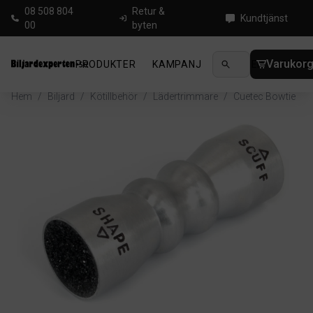
08 508 804
Retur &
Kundtjänst
00
byten
Varukor
PRODUKTER
KAMPANJ
NYHETER
GUIDE
Hem
/
Biljard
/
Kötillbehör
/
Lädertrimmare
/
Cuetec Bowtie