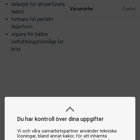
läderpik för att perforera
Varumärke
Cuetec
lädret
formare för perfekt
läderform
slipare för bättre
vidhäftningsförmåga för
krita
Du har kontroll över dina uppgifter
Vi och våra samarbetspartner använder tekniska
lösningar, bland annat kakor, för att inhämta