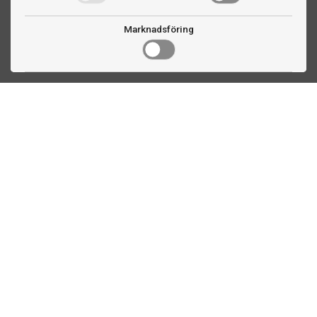
Marknadsföring
Kontakta oss
Fogdevägen 2
183 64 Täby
08 508 804 00
info@biljardexperten.se
556324-6171
Kundservice