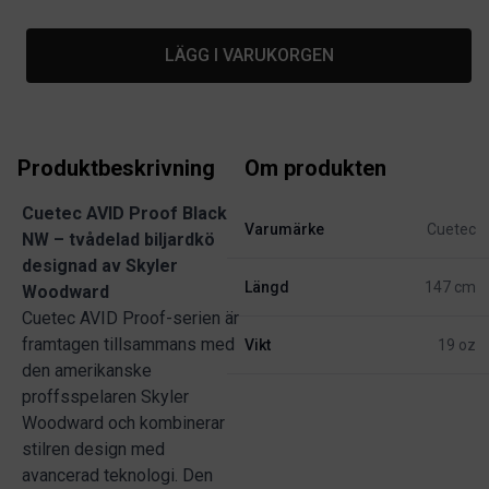
LÄGG I VARUKORGEN
Produktbeskrivning
Om produkten
Cuetec AVID Proof Black
Varumärke
Cuetec
NW – tvådelad biljardkö
designad av Skyler
Längd
147 cm
Woodward
Cuetec AVID Proof-serien är
framtagen tillsammans med
Vikt
19 oz
den amerikanske
proffsspelaren Skyler
Woodward och kombinerar
stilren design med
avancerad teknologi. Den