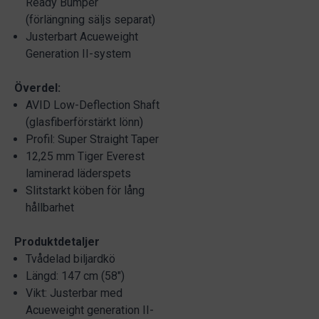
Ready Bumper
(förlängning säljs separat)
Justerbart Acueweight
Generation II-system
Överdel:
AVID Low-Deflection Shaft
(glasfiberförstärkt lönn)
Profil: Super Straight Taper
12,25 mm Tiger Everest
laminerad läderspets
Slitstarkt köben för lång
hållbarhet
Produktdetaljer
Tvådelad biljardkö
Längd: 147 cm (58")
Vikt: Justerbar med
Acueweight generation II-