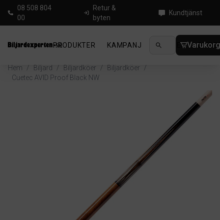
08 508 804
Retur &
Kundtjänst
00
byten
Varukor
PRODUKTER
KAMPANJ
NYHETER
GUIDE
Hem
/
Biljard
/
Biljardköer
/
Biljardköer
/
Cuetec AVID Proof Black NW