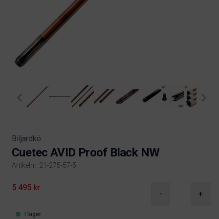
Biljardkö
Cuetec AVID Proof Black NW
Artikelnr. 21-275-57-5
Product information
5 495 kr
-
+
I lager