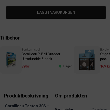
LÄGG I VARUKORGEN
Tillbehör
Bordtennisboll
Bordten
Cornilleau P-Ball Outdoor
Stiga
Ultradurable 6-pack
pack
79 kr
169 k
I lager
Produktbeskrivning
Om produkten
Cornilleau Tacteo 30S –
Varumärke
Cornilleau