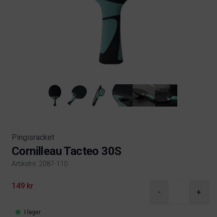
Pingisracket
Cornilleau Tacteo 30S
Artikelnr. 2087-110
Product information
149 kr
-
+
I lager