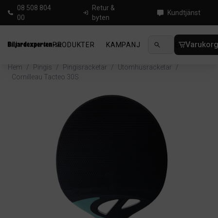
08 508 804
Retur &
Kundtjänst
00
byten
Varukor
PRODUKTER
KAMPANJ
NYHETER
GUIDE
Hem
/
Pingis
/
Pingisracketar
/
Utomhusracketar
/
Cornilleau Tacteo 30S