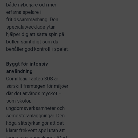
både nybörjare och mer
erfarna spelare i
fritidssammanhang. Den
specialutvecklade ytan
hjälper dig att sätta spin på
bollen samtidigt som du
behåller god kontroll i spelet.
Byggt för intensiv
användning
Cornilleau Tacteo 30S är
särskilt framtagen för miljöer
där det används mycket –
som skolor,
ungdomsverksamheter och
semesteranläggningar. Den
höga slitstyrkan gör att det
klarar frekvent spel utan att
tappa sina egenskaper. Med