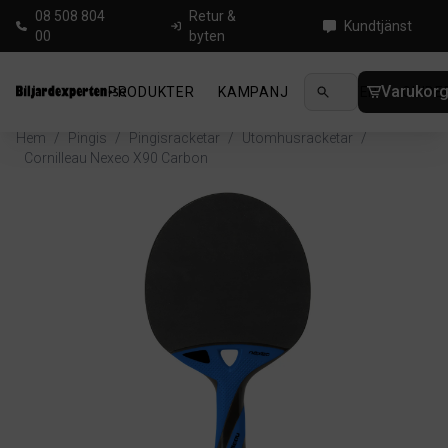
08 508 804
Retur &
Kundtjänst
00
byten
Varukor
PRODUKTER
KAMPANJ
NYHETER
GUIDE
Hem
/
Pingis
/
Pingisracketar
/
Utomhusracketar
/
Cornilleau Nexeo X90 Carbon