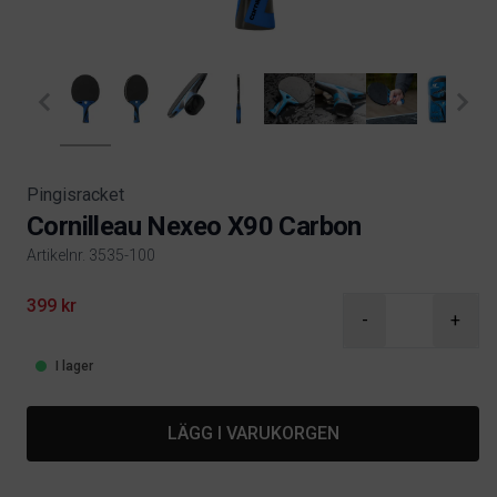
Pingisracket
Cornilleau Nexeo X90 Carbon
Artikelnr. 3535-100
Product information
399 kr
-
+
I lager
LÄGG I VARUKORGEN