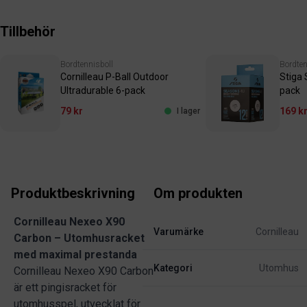
Tillbehör
Bordtennisboll
Bordten
Cornilleau P-Ball Outdoor
Stiga
Ultradurable 6-pack
pack
79 kr
169 k
I lager
Produktbeskrivning
Om produkten
Cornilleau Nexeo X90
Varumärke
Cornilleau
Carbon – Utomhusracket
med maximal prestanda
Kategori
Utomhus
Cornilleau Nexeo X90 Carbon
är ett pingisracket för
utomhusspel, utvecklat för