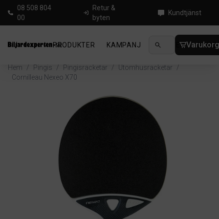
08 508 804
Retur &
Kundtjänst
00
byten
Varukor
PRODUKTER
KAMPANJ
NYHETER
GUIDE
Hem
/
Pingis
/
Pingisracketar
/
Utomhusracketar
/
Cornilleau Nexeo X70