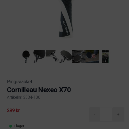
Pingisracket
Cornilleau Nexeo X70
Artikelnr. 3534-100
Product information
299 kr
-
+
I lager