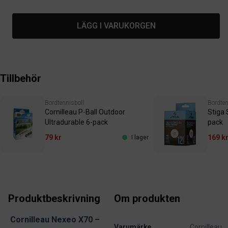
LÄGG I VARUKORGEN
Tillbehör
Bordtennisboll
Bordten
Cornilleau P-Ball Outdoor
Stiga
Ultradurable 6-pack
pack
79 kr
169 k
I lager
Produktbeskrivning
Om produkten
Cornilleau Nexeo X70 –
Varumärke
Cornilleau