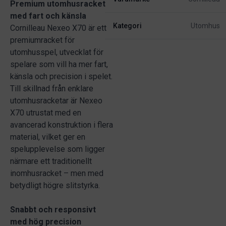
Premium utomhusracket
med fart och känsla
Kategori
Utomhus
Cornilleau Nexeo X70 är ett
premiumracket för
utomhusspel, utvecklat för
spelare som vill ha mer fart,
känsla och precision i spelet.
Till skillnad från enklare
utomhusracketar är Nexeo
X70 utrustat med en
avancerad konstruktion i flera
material, vilket ger en
spelupplevelse som ligger
närmare ett traditionellt
inomhusracket – men med
betydligt högre slitstyrka.
Snabbt och responsivt
med hög precision