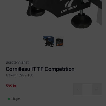
Bordtennisnät
Cornilleau ITTF Competition
Artikelnr. 2972-100
Product information
599 kr
-
+
I lager