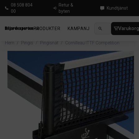
08 508 804
Retur &
Kundtjänst
00
byten
Varukor
PRODUKTER
KAMPANJ
NYHETER
GUIDE
Hem
/
Pingis
/
Pingisnät
/
Cornilleau ITTF Competition