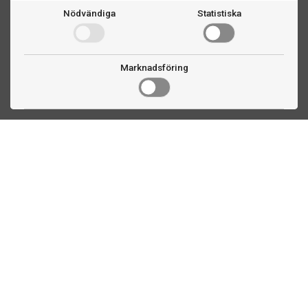
Nödvändiga
Statistiska
Marknadsföring
Kontakta oss
Fogdevägen 2
183 64 Täby
08 508 804 00
info@biljardexperten.se
556324-6171