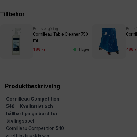
Tillbehör
Bordsrengöring
Bordsö
Cornilleau Table Cleaner 750
Corni
ml
199 kr
499 k
I lager
Produktbeskrivning
Cornilleau Competition
540 – Kvalitativt och
hållbart pingisbord för
tävlingsspel
Cornilleau Competition 540
är ett tävlingsklassat