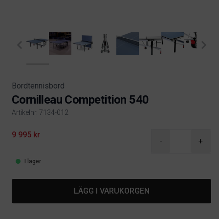
Bordtennisbord
Cornilleau Competition 540
Artikelnr. 7134-012
Product information
9 995 kr
-
+
I lager
LÄGG I VARUKORGEN