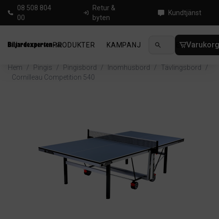
08 508 804
Retur &
Kundtjänst
00
byten
Varukor
PRODUKTER
KAMPANJ
NYHETER
GUIDE
Hem
/
Pingis
/
Pingisbord
/
Inomhusbord
/
Tävlingsbord
/
Cornilleau Competition 540