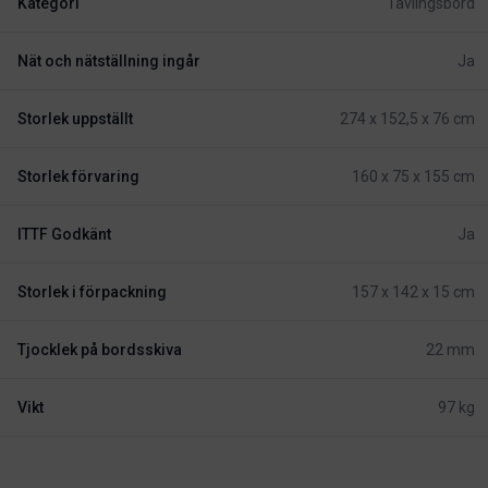
Kategori
Tävlingsbord
Nät och nätställning ingår
Ja
Storlek uppställt
274 x 152,5 x 76 cm
Storlek förvaring
160 x 75 x 155 cm
ITTF Godkänt
Ja
Storlek i förpackning
157 x 142 x 15 cm
Tjocklek på bordsskiva
22 mm
Vikt
97 kg