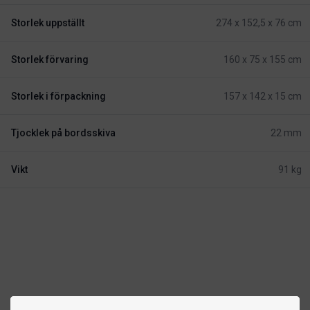
Storlek uppställt
274 x 152,5 x 76 cm
Storlek förvaring
160 x 75 x 155 cm
Storlek i förpackning
157 x 142 x 15 cm
Tjocklek på bordsskiva
22 mm
Vikt
91 kg