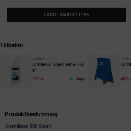
LÄGG I VARUKORGEN
Tillbehör
Bordsrengöring
Bordsö
Cornilleau Table Cleaner 750
Corni
ml
199 kr
499 k
I lager
Produktbeskrivning
Cornilleau 500 Sport