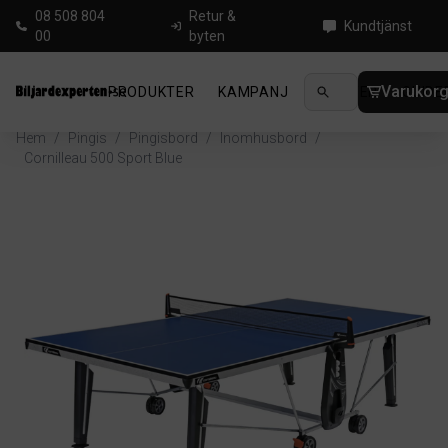
08 508 804
Retur &
Kundtjänst
00
byten
Varukor
PRODUKTER
KAMPANJ
NYHETER
GUIDE
Hem
/
Pingis
/
Pingisbord
/
Inomhusbord
/
Cornilleau 500 Sport Blue