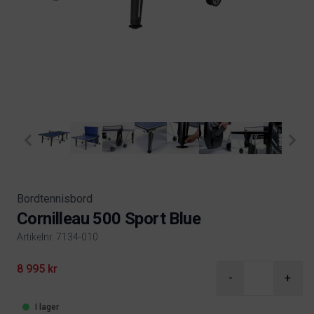
Bordtennisbord
Cornilleau 500 Sport Blue
Artikelnr. 7134-010
Product information
8 995 kr
-
+
I lager