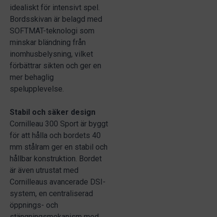
idealiskt för intensivt spel.
Bordsskivan är belagd med
SOFTMAT-teknologi som
minskar bländning från
inomhusbelysning, vilket
förbättrar sikten och ger en
mer behaglig
spelupplevelse.
Stabil och säker design
Cornilleau 300 Sport är byggt
för att hålla och bordets 40
mm stålram ger en stabil och
hållbar konstruktion. Bordet
är även utrustat med
Cornilleaus avancerade DSI-
system, en centraliserad
öppnings- och
stängningsmekanism med