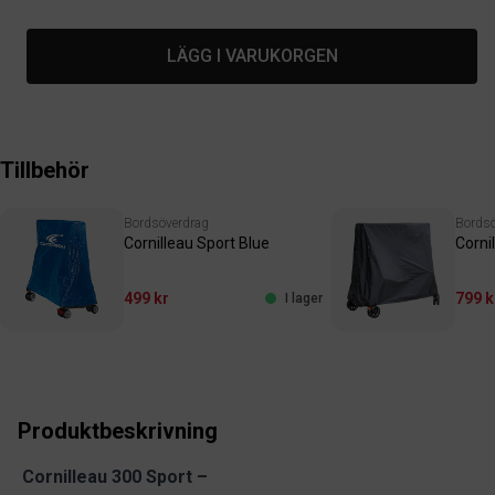
LÄGG I VARUKORGEN
Tillbehör
Bordsöverdrag
Bordsö
Cornilleau Sport Blue
Corni
499 kr
799 k
I lager
Produktbeskrivning
Cornilleau 300 Sport –