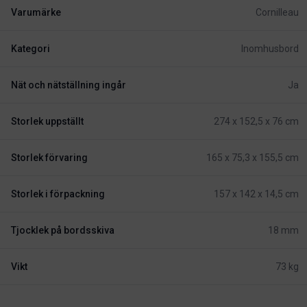
Varumärke
Cornilleau
Kategori
Inomhusbord
Nät och nätställning ingår
Ja
Storlek uppställt
274 x 152,5 x 76 cm
Storlek förvaring
165 x 75,3 x 155,5 cm
Storlek i förpackning
157 x 142 x 14,5 cm
Tjocklek på bordsskiva
18 mm
Vikt
73 kg