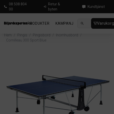
08 508 804
Retur &
Kundtjänst
00
byten
Varukor
PRODUKTER
KAMPANJ
NYHETER
GUIDE
Hem
/
Pingis
/
Pingisbord
/
Inomhusbord
/
Cornilleau 300 Sport Blue