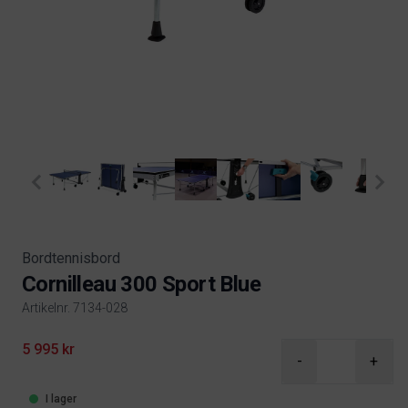
Bordtennisbord
Cornilleau 300 Sport Blue
Artikelnr. 7134-028
Product information
5 995 kr
-
+
I lager