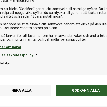
stiska
Marknadsföring
Sl
 att klicka ”Godkänn” ger du ditt samtycke till samtliga syften. Du k
 välja att uppge vilka syften du samtycker till genom att klicka i ruta
id syftet och sedan ”Spara inställningar”.
n när som helst ta tillbaka ditt samtycke genom att klicka på den lilla
n i det nedre vänstra hörnet på sidan.
a på länken för att läsa mer om hur vi använder kakor och andra tekn
mer om kakor
les sekretesspolicy
detaljer
Om produkten
NEKA ALLA
GODKÄNN ALLA
i mahognyfärgat trä.
Varumärke