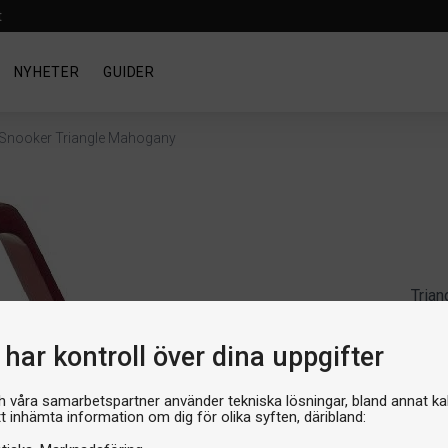
t
NYHETER
GUIDER
 Snooker Triangle Mahogany
Trian
Cla
har kontroll över dina uppgifter
Artike
Produ
179 
h våra samarbetspartner använder tekniska lösningar, bland annat ka
tt inhämta information om dig för olika syften, däribland: