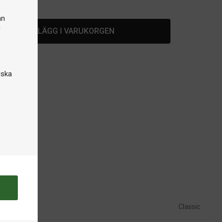
ut i lager
an
n
LÄGG I VARUKORGEN
iska
Classic