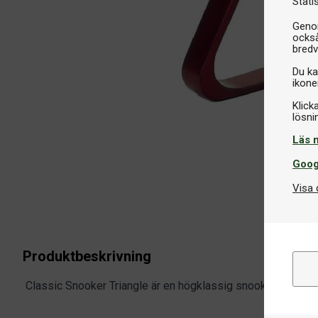
Stati
Genom
också
bredv
Du ka
ikone
Klick
Läs 
Goog
Visa 
Produktbeskrivning
Classic Snooker Triangle är en högklassig snookertriangel 