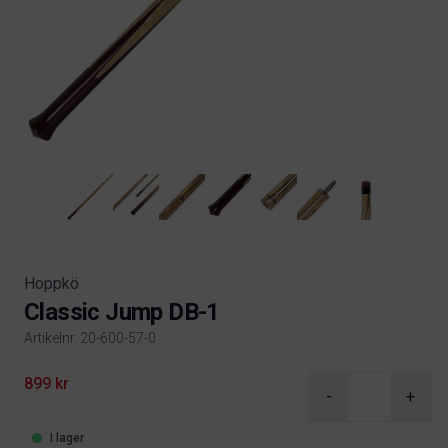
Hoppkö
Classic Jump DB-1
Artikelnr. 20-600-57-0
Product information
899 kr
-
+
I lager