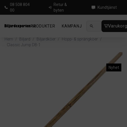
08 508 804
Retur &
Kundtjänst
00
byten
Varukor
PRODUKTER
KAMPANJ
NYHETER
GUIDE
Hem
/
Biljard
/
Biljardköer
/
Hopp- & sprängköer
/
Classic Jump DB-1
Nyhet