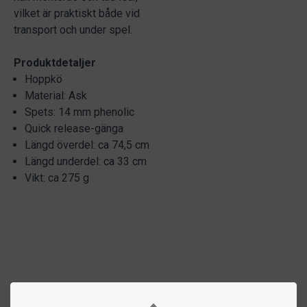
vilket är praktiskt både vid
transport och under spel.
Produktdetaljer
Hoppkö
Material: Ask
Spets: 14 mm phenolic
Quick release-gänga
Längd överdel: ca 74,5 cm
Längd underdel: ca 33 cm
Vikt: ca 275 g