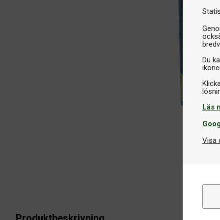
Stati
Genom
också
bredv
Du ka
ikone
Klick
Läs 
Goog
Visa 
Produktbeskrivning