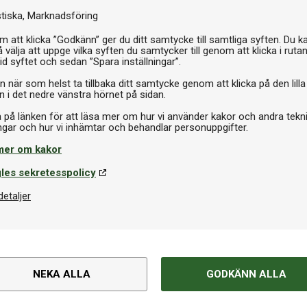
stiska
Marknadsföring
3 995
 att klicka ”Godkänn” ger du ditt samtycke till samtliga syften. Du k
 välja att uppge vilka syften du samtycker till genom att klicka i ruta
I 
id syftet och sedan ”Spara inställningar”.
n när som helst ta tillbaka ditt samtycke genom att klicka på den lilla
n i det nedre vänstra hörnet på sidan.
a på länken för att läsa mer om hur vi använder kakor och andra tekn
mer om kakor
les sekretesspolicy
detaljer
NEKA ALLA
GODKÄNN ALLA
Om produkten