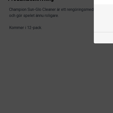
Champion Sun-Glo Cleaner är ett rengöringsmedel som håller
och gör spelet ännu roligare.
Kommer i 12-pack.