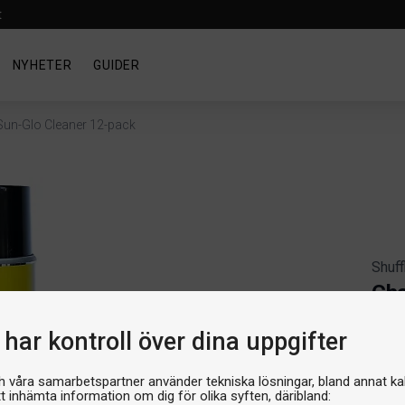
t
NYHETER
GUIDER
un-Glo Cleaner 12-pack
Shuff
Cha
Artik
har kontroll över dina uppgifter
Produ
Mult
12 
h våra samarbetspartner använder tekniska lösningar, bland annat ka
tt inhämta information om dig för olika syften, däribland: