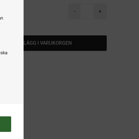
 kr
-
+
an
n
lager
LÄGG I VARUKORGEN
iska