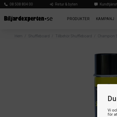
08 508 804 00
Retur & byten
Kundtjäns
PRODUKTER
KAMPANJ
Hem
/
Shuffleboard
/
Tillbehör Shuffleboard
/
Champion S
Du 
Vi oc
för a