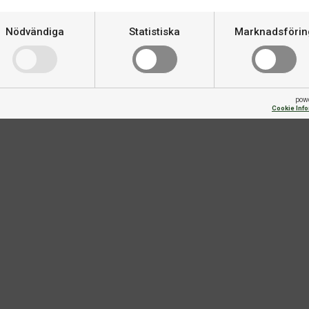
 ditt shuffleboard i toppskick
Nödvändiga
Statistiska
Marknadsförin
Varumärke
pow
Cookie Inf