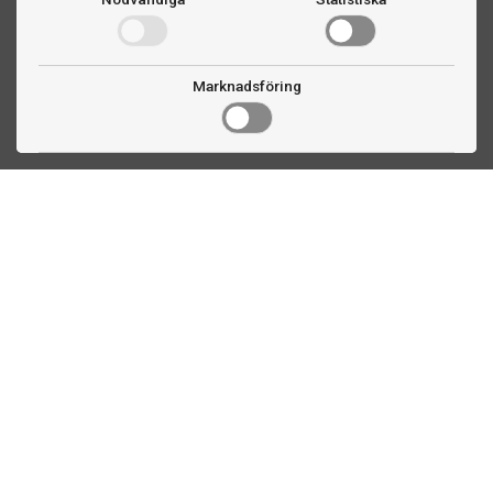
Marknadsföring
Kontakta oss
Fogdevägen 2
183 64 Täby
08 508 804 00
info@biljardexperten.se
556324-6171