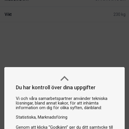
Vikt
230 kg
Du har kontroll över dina uppgifter
Vi och våra samarbetspartner använder tekniska
lösningar, bland annat kakor, för att inhämta
information om dig för olika syften, däribland:
Statistiska
Marknadsföring
Genom att klicka ”Godkänn” ger du ditt samtycke till