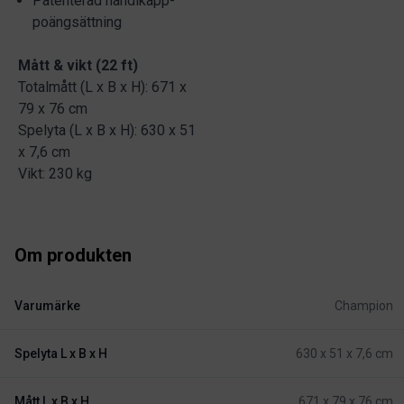
Patenterad handikapp-
poängsättning
Mått & vikt (22 ft)
Totalmått (L x B x H): 671 x
79 x 76 cm
Spelyta (L x B x H): 630 x 51
x 7,6 cm
Vikt: 230 kg
Om produkten
Varumärke
Champion
Spelyta L x B x H
630 x 51 x 7,6 cm
Mått L x B x H
671 x 79 x 76 cm