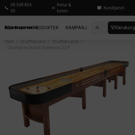
08 508 804
Retur &
Kundtjänst
00
byten
Varukor
PRODUKTER
KAMPANJ
NYHETER
GUIDE
Hem
/
Shuffleboard
/
Shuffleboards
/
Champion Grand Champion 22 ft