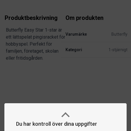
Produktbeskrivning
Om produkten
Butterfly Easy Star 1-star är
Varumärke
Butterfly
ett lättspelat pingisracket för
hobbyspel. Perfekt för
Kategori
1-stjärnigt
familjen, företaget, skolan
eller fritidsgården.
Du har kontroll över dina uppgifter