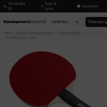
08 508 804
Retur &
Kundtjänst
00
byten
Varukor
PRODUKTER
KAMPANJ
NYHETER
GUIDE
Hem
/
Pingis
/
Pingisracketar
/
Hobbyracketar
/
Butterfly Easy 1-star