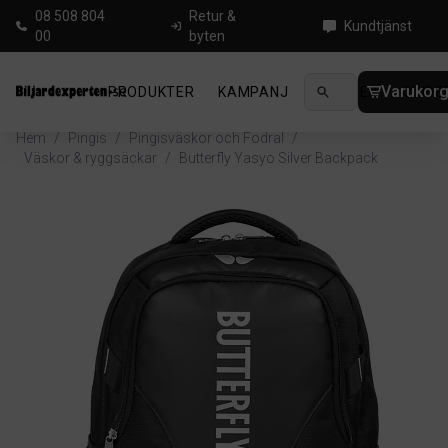
08 508 804
Retur &
Kundtjänst
00
byten
Varukor
PRODUKTER
KAMPANJ
NYHETER
GUIDE
Hem
/
Pingis
/
Pingisväskor och Fodral
/
Väskor & ryggsäckar
/
Butterfly Yasyo Silver Backpack