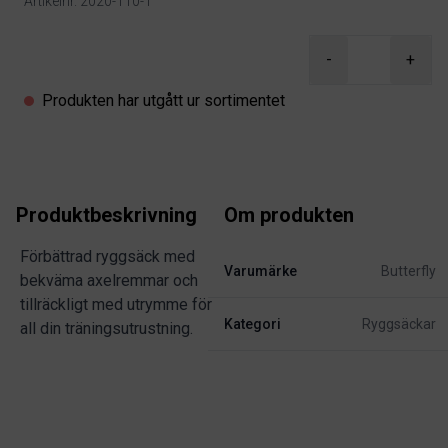
Artikelnr. 2020-110-1
Product information
-
+
Produkten har utgått ur sortimentet
Produktbeskrivning
Om produkten
Förbättrad ryggsäck med
Varumärke
Butterfly
bekväma axelremmar och
tillräckligt med utrymme för
Kategori
Ryggsäckar
all din träningsutrustning.