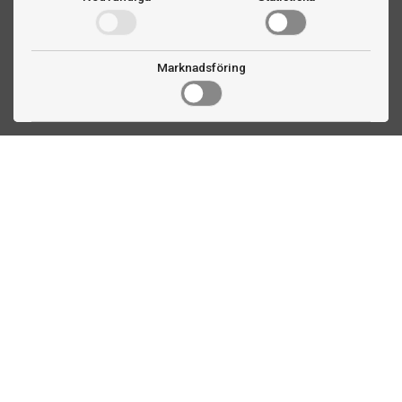
Marknadsföring
Kontakta oss
Fogdevägen 2
183 64 Täby
08 508 804 00
info@biljardexperten.se
556324-6171