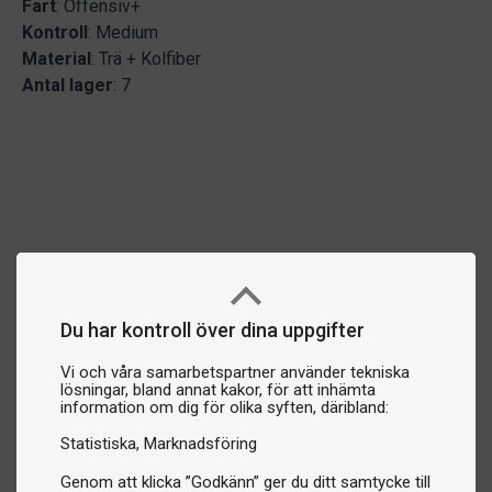
Fart
: Offensiv+
Kontroll
: Medium
Material
: Trä + Kolfiber
Antal lager
: 7
Du har kontroll över dina uppgifter
Vi och våra samarbetspartner använder tekniska
lösningar, bland annat kakor, för att inhämta
information om dig för olika syften, däribland:
Statistiska
Marknadsföring
Genom att klicka ”Godkänn” ger du ditt samtycke till