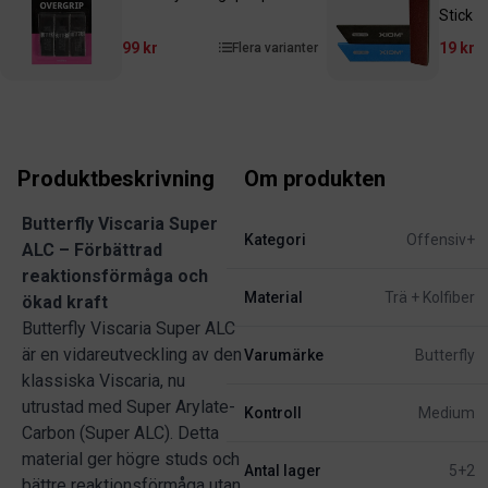
Stick
99 kr
19 kr
Flera varianter
Produktbeskrivning
Om produkten
Butterfly Viscaria Super
Kategori
Offensiv+
ALC – Förbättrad
reaktionsförmåga och
Material
Trä + Kolfiber
ökad kraft
Butterfly Viscaria Super ALC
är en vidareutveckling av den
Varumärke
Butterfly
klassiska Viscaria, nu
utrustad med Super Arylate-
Kontroll
Medium
Carbon (Super ALC). Detta
material ger högre studs och
Antal lager
5+2
bättre reaktionsförmåga utan