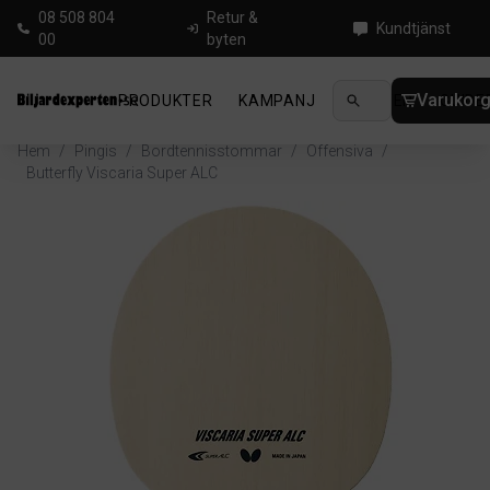
08 508 804
Retur &
Kundtjänst
00
byten
Varukor
PRODUKTER
KAMPANJ
NYHETER
GUIDE
Hem
/
Pingis
/
Bordtennisstommar
/
Offensiva
/
Butterfly Viscaria Super ALC