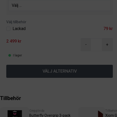
Välj tillbehör
Lackad
79 kr
2 499 kr
-
+
I lager
VÄLJ ALTERNATIV
Tillbehör
Grepplinda
Tillbehör
Butterfly Overgrip 3-pack
Xiom G