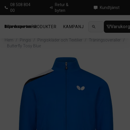
08 508 804
Retur &
Kundtjänst
00
byten
Varukor
PRODUKTER
KAMPANJ
NYHETER
GUIDE
Hem
/
Pingis
/
Pingiskläder och Textilier
/
Träningsoveraller
/
Butterfly Tosy Blue