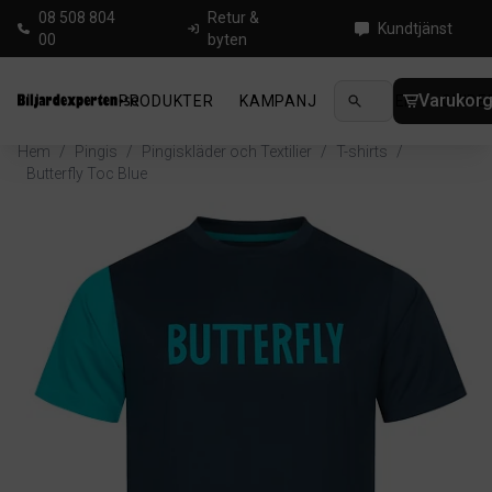
08 508 804
Retur &
Kundtjänst
00
byten
Varukor
PRODUKTER
KAMPANJ
NYHETER
GUIDE
Hem
/
Pingis
/
Pingiskläder och Textilier
/
T-shirts
/
Butterfly Toc Blue