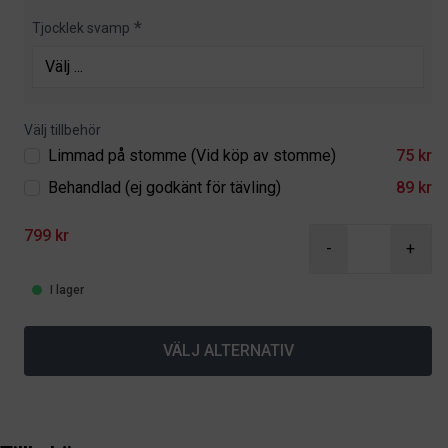
Tjocklek svamp
Välj tillbehör
Limmad på stomme (Vid köp av stomme)
75 kr
Behandlad (ej godkänt för tävling)
89 kr
799 kr
-
+
I lager
VÄLJ ALTERNATIV