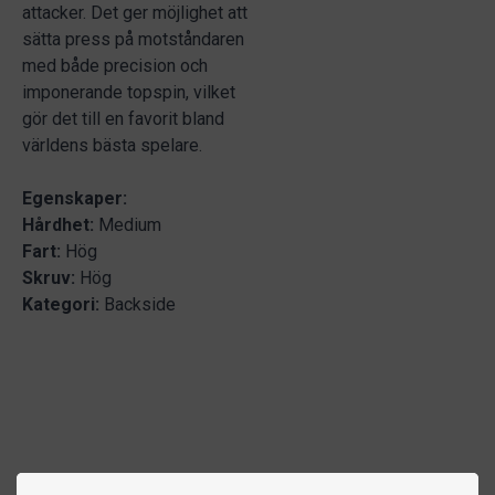
attacker. Det ger möjlighet att
sätta press på motståndaren
med både precision och
imponerande topspin, vilket
gör det till en favorit bland
världens bästa spelare.
Egenskaper:
Hårdhet:
Medium
Fart:
Hög
Skruv:
Hög
Kategori:
Backside