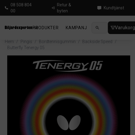
08 508 804
Retur &
Kundtjänst
00
byten
Varukor
PRODUKTER
KAMPANJ
NYHETER
GUIDE
Hem
/
Pingis
/
Bordtennisgummin
/
Backside Speed
/
Butterfly Tenergy 05