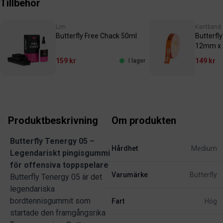
Tillbehör
Lim
Kantband
Butterfly Free Chack 50ml
Butterfl
12mm x
159 kr
149 kr
I lager
Produktbeskrivning
Om produkten
Butterfly Tenergy 05 –
Hårdhet
Medium
Legendariskt pingisgummi
för offensiva toppspelare
Varumärke
Butterfly
Butterfly Tenergy 05 är det
legendariska
bordtennisgummit som
Fart
Hög
startade den framgångsrika