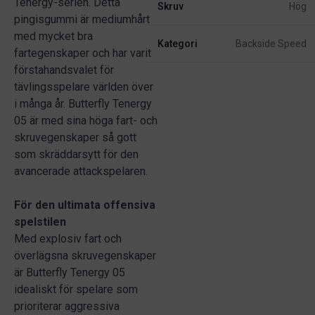
Tenergy-serien. Detta
Skruv
Hög
pingisgummi är mediumhårt
med mycket bra
Kategori
Backside Speed
fartegenskaper och har varit
förstahandsvalet för
tävlingsspelare världen över
i många år. Butterfly Tenergy
05 är med sina höga fart- och
skruvegenskaper så gott
som skräddarsytt för den
avancerade attackspelaren.
För den ultimata offensiva
spelstilen
Med explosiv fart och
överlägsna skruvegenskaper
är Butterfly Tenergy 05
idealiskt för spelare som
prioriterar aggressiva