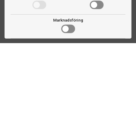
Marknadsföring
Kontakta oss
Fogdevägen 2
183 64 Täby
08 508 804 00
info@biljardexperten.se
556324-6171
Kundservice