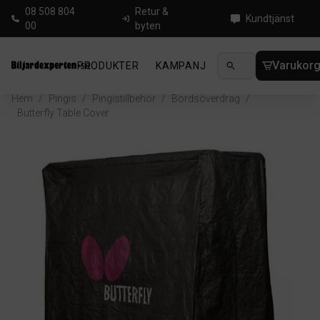
08 508 804
Retur &
Kundtjänst
00
byten
Varukor
PRODUKTER
KAMPANJ
NYHETER
GUIDE
Hem
/
Pingis
/
Pingistillbehör
/
Bordsöverdrag
/
Butterfly Table Cover