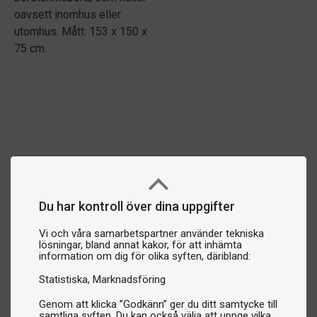
oavsett inomhus eller
utomhus. Mått: 153 x 150 x
75 cm.
Du har kontroll över dina uppgifter
Vi och våra samarbetspartner använder tekniska
lösningar, bland annat kakor, för att inhämta
information om dig för olika syften, däribland:
Statistiska
Marknadsföring
Genom att klicka ”Godkänn” ger du ditt samtycke till
samtliga syften. Du kan också välja att uppge vilka