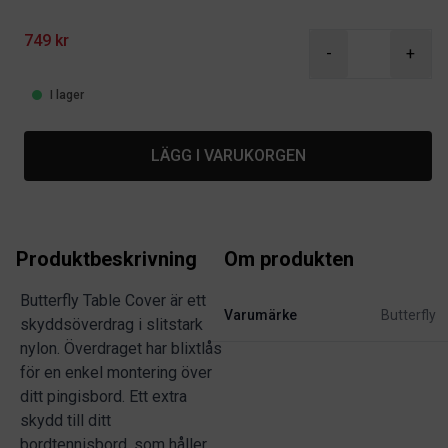
Product information
749 kr
-
+
I lager
LÄGG I VARUKORGEN
Produktbeskrivning
Om produkten
Butterfly Table Cover är ett
Varumärke
Butterfly
skyddsöverdrag i slitstark
nylon. Överdraget har blixtlås
för en enkel montering över
ditt pingisbord. Ett extra
skydd till ditt
bordtennisbord, som håller